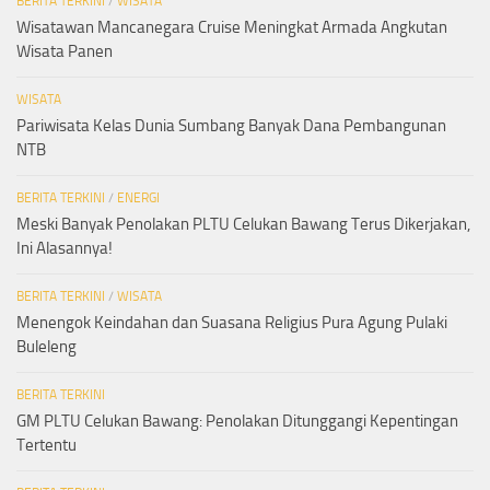
BERITA TERKINI
/
WISATA
Wisatawan Mancanegara Cruise Meningkat Armada Angkutan
Wisata Panen
WISATA
Pariwisata Kelas Dunia Sumbang Banyak Dana Pembangunan
NTB
BERITA TERKINI
/
ENERGI
Meski Banyak Penolakan PLTU Celukan Bawang Terus Dikerjakan,
Ini Alasannya!
BERITA TERKINI
/
WISATA
Menengok Keindahan dan Suasana Religius Pura Agung Pulaki
Buleleng
BERITA TERKINI
GM PLTU Celukan Bawang: Penolakan Ditunggangi Kepentingan
Tertentu