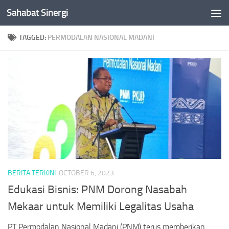
Sahabat Sinergi
Skip to content
TAGGED:
PERMODALAN NASIONAL MADANI
BERITA TERKINI
OCTOBER 6, 2023
Edukasi Bisnis: PNM Dorong Nasabah
Mekaar untuk Memiliki Legalitas Usaha
PT Permodalan Nasional Madani (PNM) terus memberikan