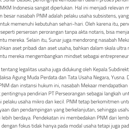
MKM Indonesia sangat diperlukan. Hal ini menjadi relevan 
n besar nasabah PNM adalah pelaku usaha subsistens, yan
ntuk memenuhi kebutuhan sehari-hari. Oleh karena itu, pen
seperti perseroan perorangan tanpa akta notaris, bisa menja
u mereka. Selain itu, Sunar juga mendorong nasabah Meka
kan aset pribadi dan aset usaha, bahkan dalam skala ultra m
tu mereka mengembangkan mindset sebagai entrepreneur y
 tentang legalitas usaha juga didukung oleh Kepala Subdire
aksa Agung Muda Perdata dan Tata Usaha Negara, Yusna. 
 PNM dan instansi hukum ini, nasabah Mekaar mendapatk
 pentingnya pendirian PT Perseorangan sebagai langkah u
 pelaku usaha mikro dan kecil. PNM tetap berkomitmen un
aan dan pendampingan yang berkelanjutan, sehingga usaha 
 lebih berdaya. Pendekatan ini membedakan PNM dari lem
, dengan fokus tidak hanya pada modal usaha tetapi juga p