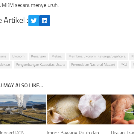
 UMKM secara menyeluruh.
 Artikel :
Twitter
LinkedIn
isnis
Ekonomi
Keuangan
Mekaar
Membina Ekonomi Keluarga Sejahtera
N
Mekaar
Pengembangan Kapasitas Usaha
Permodalan Nasional Madani
PKU
 MAY ALSO LIKE...
oncer! PGN
Impor Bawang Putih dan
Uraian Tran