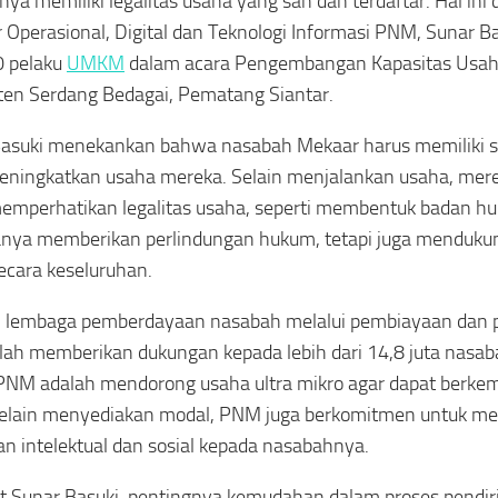
nya memiliki legalitas usaha yang sah dan terdaftar. Hal ini
r Operasional, Digital dan Teknologi Informasi PNM, Sunar Ba
0 pelaku
UMKM
dalam acara Pengembangan Kapasitas Usaha
en Serdang Bedagai, Pematang Siantar.
Basuki menekankan bahwa nasabah Mekaar harus memiliki 
eningkatkan usaha mereka. Selain menjalankan usaha, mere
emperhatikan legalitas usaha, seperti membentuk badan hu
anya memberikan perlindungan hukum, tetapi juga menduk
secara keseluruhan.
i lembaga pemberdayaan nasabah melalui pembiayaan dan
ah memberikan dukungan kepada lebih dari 14,8 juta nasaba
NM adalah mendorong usaha ultra mikro agar dapat berke
Selain menyediakan modal, PNM juga berkomitmen untuk m
n intelektual dan sosial kepada nasabahnya.
 Sunar Basuki, pentingnya kemudahan dalam proses pendi