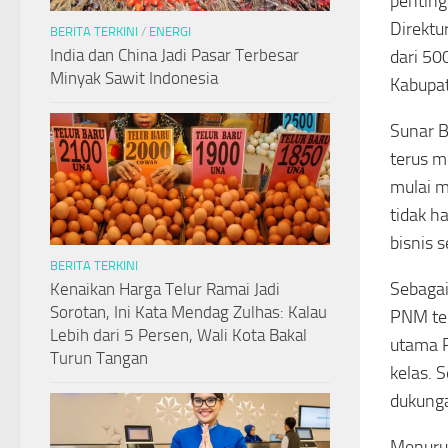
penting
Direktu
BERITA TERKINI
/
ENERGI
India dan China Jadi Pasar Terbesar
dari 50
Minyak Sawit Indonesia
Kabupat
Sunar 
terus m
mulai m
tidak h
bisnis 
BERITA TERKINI
Sebaga
Kenaikan Harga Telur Ramai Jadi
Sorotan, Ini Kata Mendag Zulhas: Kalau
PNM tel
Lebih dari 5 Persen, Wali Kota Bakal
utama P
Turun Tangan
kelas. 
dukunga
Menurut