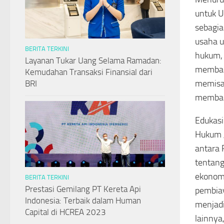
untuk U
sebagia
usaha u
BERITA TERKINI
hukum, 
Layanan Tukar Uang Selama Ramadan:
membant
Kemudahan Transaksi Finansial dari
memisah
BRI
memban
Edukasi
Hukum J
antara
tentang
ekonomi
BERITA TERKINI
Prestasi Gemilang PT Kereta Api
pembiay
Indonesia: Terbaik dalam Human
menjadi
Capital di HCREA 2023
lainnya