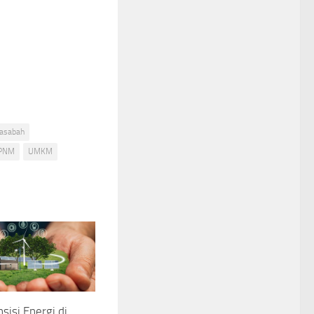
asabah
PNM
UMKM
sisi Energi di