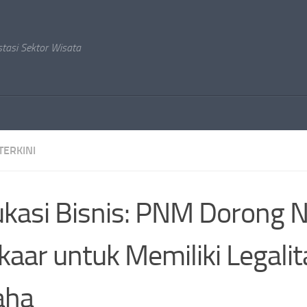
stasi Sektor Wisata
TERKINI
kasi Bisnis: PNM Dorong 
aar untuk Memiliki Legalit
aha