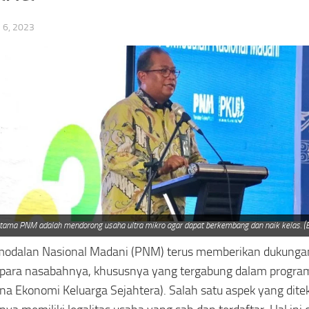
6, 2023
tama PNM adalah mendorong usaha ultra mikro agar dapat berkembang dan naik kelas. (B
modalan Nasional Madani (PNM) terus memberikan dukungan
 para nasabahnya, khususnya yang tergabung dalam progra
a Ekonomi Keluarga Sejahtera). Salah satu aspek yang dit