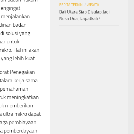
BERITA TERKINI
/
WISATA
mengingat
Bali Utara Siap Disulap Jadi
g menjalankan
Nusa Dua, Dapatkah?
dirian badan
di solusi yang
ar untuk
ikro. Hal ini akan
ang lebih kuat.
ktorat Penegakan
Dalam kerja sama
an pemahaman
ntuk meningkatkan
tuk memberikan
ultra mikro dapat
baga pembiayaan
ada pemberdayaan