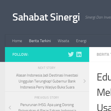
Skip to content
Sahabat Sinergi
Sinergi Dan Inve
Home
Berita Terkini
Wisata
Energi
FOLLOW:
BERITA 
NEXT STORY
Edu
Alasan Indonesia Jadi Destinasi Investasi
Unggulan Terungkap! Gubernur Bank
Indonesia Perry Warjiyo Buka Suara
Mek
PREVIOUS STORY
Us
Penurunan IHSG: Apa yang Dorong
Pelemahan di Pasar Saham Indonesia