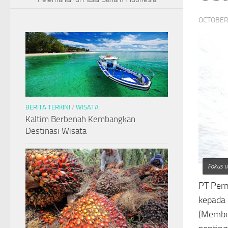
OCTOBER 
BERITA TERKINI
/
WISATA
Kaltim Berbenah Kembangkan
Destinasi Wisata
Fokus u
PT Per
kepada
(Membin