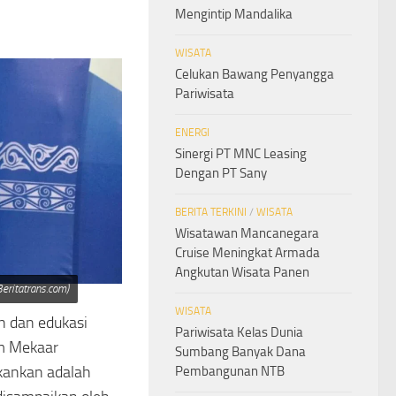
Mengintip Mandalika
WISATA
Celukan Bawang Penyangga
Pariwisata
ENERGI
Sinergi PT MNC Leasing
Dengan PT Sany
BERITA TERKINI
/
WISATA
Wisatawan Mancanegara
Cruise Meningkat Armada
Angkutan Wisata Panen
eritatrans.com)
WISATA
 dan edukasi
Pariwisata Kelas Dunia
m Mekaar
Sumbang Banyak Dana
ekankan adalah
Pembangunan NTB