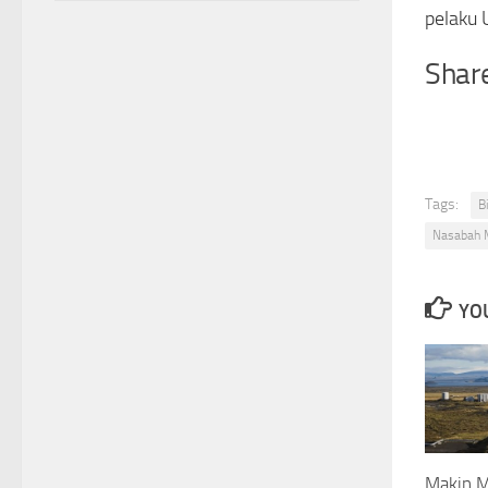
pelaku
Share
Tags:
B
Nasabah 
YOU
Makin M