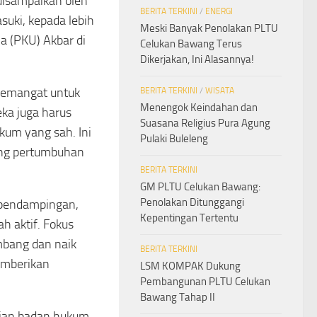
 disampaikan oleh
BERITA TERKINI
/
ENERGI
suki, kepada lebih
Meski Banyak Penolakan PLTU
 (PKU) Akbar di
Celukan Bawang Terus
Dikerjakan, Ini Alasannya!
semangat untuk
BERITA TERKINI
/
WISATA
Menengok Keindahan dan
ka juga harus
Suasana Religius Pura Agung
kum yang sah. Ini
Pulaki Buleleng
ung pertumbuhan
BERITA TERKINI
GM PLTU Celukan Bawang:
Penolakan Ditunggangi
 pendampingan,
Kepentingan Tertentu
h aktif. Fokus
mbang dan naik
BERITA TERKINI
emberikan
LSM KOMPAK Dukung
Pembangunan PLTU Celukan
Bawang Tahap II
rian badan hukum