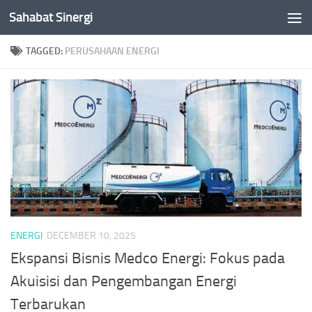
Sahabat Sinergi
Skip to content
TAGGED:
PERUSAHAAN ENERGI
ENERGI
DECEMBER 10, 2025
Ekspansi Bisnis Medco Energi: Fokus pada
Akuisisi dan Pengembangan Energi
Terbarukan