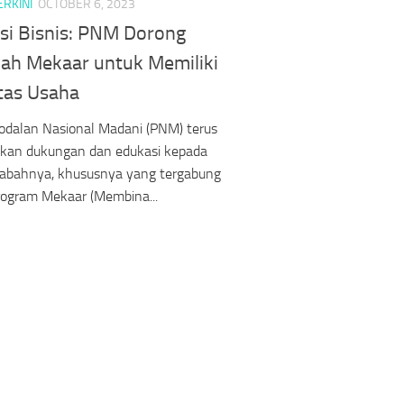
ERKINI
OCTOBER 6, 2023
si Bisnis: PNM Dorong
ah Mekaar untuk Memiliki
itas Usaha
odalan Nasional Madani (PNM) terus
kan dukungan dan edukasi kepada
sabahnya, khususnya yang tergabung
rogram Mekaar (Membina...