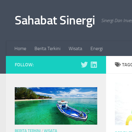
Skip to content
Sahabat Sinergi
Sinergi Dan Inve
Home
Berita Terkini
Wisata
Energi
FOLLOW:
TAG
BERITA TERKINI
/
WISATA