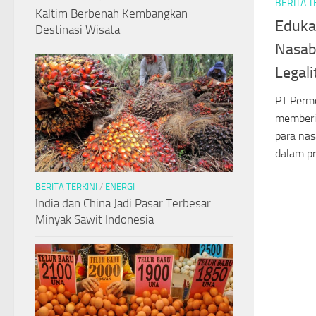
BERITA T
Kaltim Berbenah Kembangkan
Eduka
Destinasi Wisata
Nasab
Legal
PT Perm
memberi
para na
dalam p
BERITA TERKINI
/
ENERGI
India dan China Jadi Pasar Terbesar
Minyak Sawit Indonesia