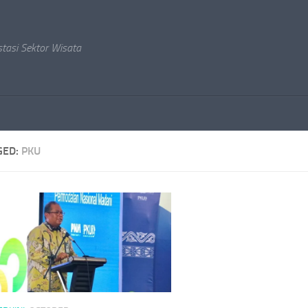
stasi Sektor Wisata
GED:
PKU