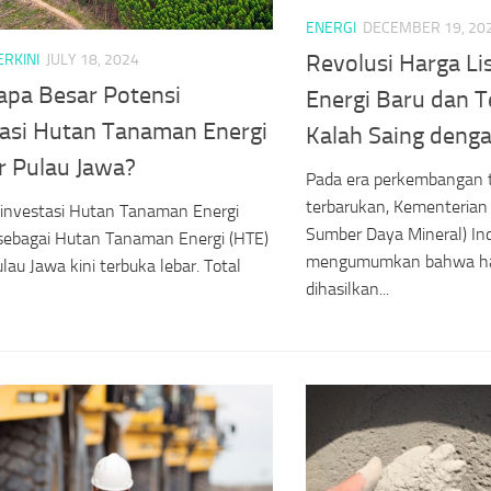
ENERGI
DECEMBER 19, 20
Revolusi Harga Lis
ERKINI
JULY 18, 2024
apa Besar Potensi
Energi Baru dan 
tasi Hutan Tanaman Energi
Kalah Saing denga
r Pulau Jawa?
Pada era perkembangan t
terbarukan, Kementerian
 investasi Hutan Tanaman Energi
Sumber Daya Mineral) In
 sebagai Hutan Tanaman Energi (HTE)
mengumumkan bahwa harg
ulau Jawa kini terbuka lebar. Total
dihasilkan...