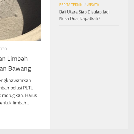
BERITA TERKINI
/
WISATA
Bali Utara Siap Disulap Jadi
Nusa Dua, Dapatkah?
2020
an Limbah
kan Bawang
engkhawatirkan
mbah polusi PLTU
 merugikan. Harus
entuk limbah...