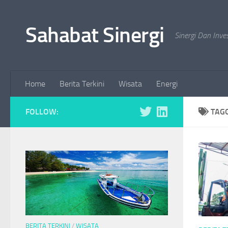
Skip to content
Sahabat Sinergi
Sinergi Dan Inve
Home
Berita Terkini
Wisata
Energi
FOLLOW:
TAG
BERITA TERKINI
/
WISATA