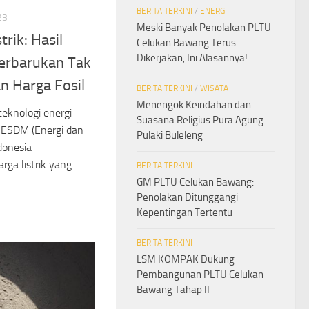
BERITA TERKINI
/
ENERGI
23
Meski Banyak Penolakan PLTU
trik: Hasil
Celukan Bawang Terus
Dikerjakan, Ini Alasannya!
Terbarukan Tak
n Harga Fosil
BERITA TERKINI
/
WISATA
Menengok Keindahan dan
eknologi energi
Suasana Religius Pura Agung
 ESDM (Energi dan
Pulaki Buleleng
donesia
a listrik yang
BERITA TERKINI
GM PLTU Celukan Bawang:
Penolakan Ditunggangi
Kepentingan Tertentu
BERITA TERKINI
LSM KOMPAK Dukung
Pembangunan PLTU Celukan
Bawang Tahap II