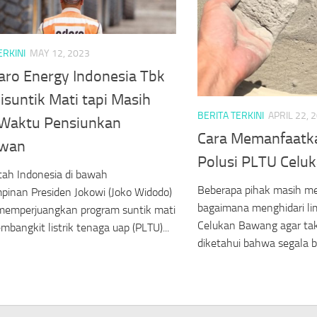
ERKINI
MAY 12, 2023
aro Energy Indonesia Tbk
isuntik Mati tapi Masih
BERITA TERKINI
APRIL 22, 
 Waktu Pensiunkan
Cara Memanfaatk
awan
Polusi PLTU Celu
ah Indonesia di bawah
Beberapa pihak masih m
inan Presiden Jokowi (Joko Widodo)
bagaimana menghidari li
memperjuangkan program suntik mati
Celukan Bawang agar tak
mbangkit listrik tenaga uap (PLTU)...
diketahui bahwa segala b