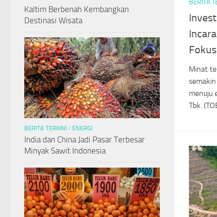
BERITA T
Kaltim Berbenah Kembangkan
Invest
Destinasi Wisata
Incar
Fokus
Minat te
semakin 
menuju e
Tbk. (TO
BERITA TERKINI
/
ENERGI
India dan China Jadi Pasar Terbesar
Minyak Sawit Indonesia