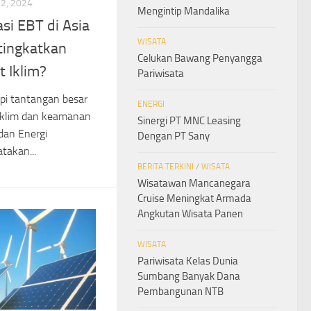
2, 2024
Mengintip Mandalika
si EBT di Asia
WISATA
tingkatkan
Celukan Bawang Penyangga
t Iklim?
Pariwisata
pi tantangan besar
ENERGI
iklim dan keamanan
Sinergi PT MNC Leasing
dan Energi
Dengan PT Sany
takan...
BERITA TERKINI
/
WISATA
Wisatawan Mancanegara
Cruise Meningkat Armada
Angkutan Wisata Panen
WISATA
Pariwisata Kelas Dunia
Sumbang Banyak Dana
Pembangunan NTB