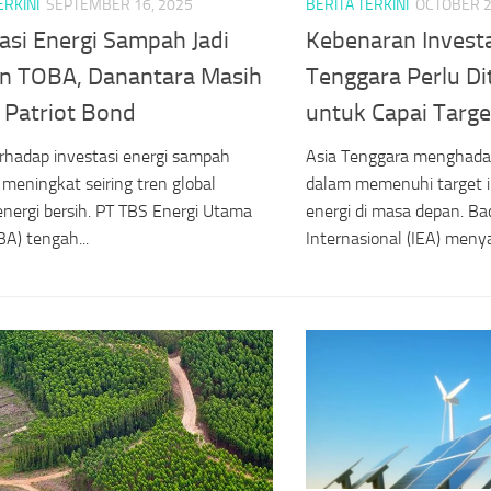
ERKINI
SEPTEMBER 16, 2025
BERITA TERKINI
OCTOBER 2
asi Energi Sampah Jadi
Kebenaran Investa
an TOBA, Danantara Masih
Tenggara Perlu Di
 Patriot Bond
untuk Capai Targe
rhadap investasi energi sampah
Asia Tenggara menghada
meningkat seiring tren global
dalam memenuhi target 
nergi bersih. PT TBS Energi Utama
energi di masa depan. Ba
BA) tengah...
Internasional (IEA) menya