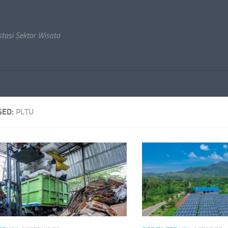
stasi Sektor Wisata
GED:
PLTU