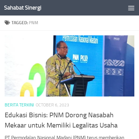
Sahabat Sinergi
Skip to content
TAGGED:
PNM
BERITA TERKINI
OCTOBER 6, 2023
Edukasi Bisnis: PNM Dorong Nasabah
Mekaar untuk Memiliki Legalitas Usaha
PT Permodalan Nasional Madani (PNM) terus memberikan