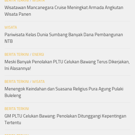
BERITA TERKINI
/
WISATA
Wisatawan Mancanegara Cruise Meningkat Armada Angkutan
Wisata Panen
WISATA
Pariwisata Kelas Dunia Sumbang Banyak Dana Pembangunan
NTB
BERITA TERKINI
/
ENERGI
Meski Banyak Penolakan PLTU Celukan Bawang Terus Dikerjakan,
Ini Alasannya!
BERITA TERKINI
/
WISATA
Menengok Keindahan dan Suasana Religius Pura Agung Pulaki
Buleleng
BERITA TERKINI
GM PLTU Celukan Bawang: Penolakan Ditunggangi Kepentingan
Tertentu