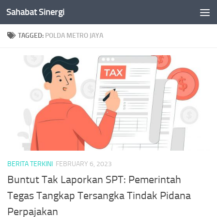
Sahabat Sinergi
Skip to content
TAGGED:
POLDA METRO JAYA
BERITA TERKINI
FEBRUARY 6, 2023
Buntut Tak Laporkan SPT: Pemerintah
Tegas Tangkap Tersangka Tindak Pidana
Perpajakan