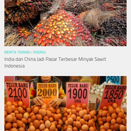
BERITA TERKINI
/
ENERGI
India dan China Jadi Pasar Terbesar Minyak Sawit
Indonesia