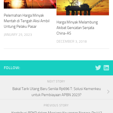
Pelemahan Harga Minyak
Mentah di Tengah Aksi Ambil
Harga Minyak Melambung
Untung Pelaku Pasar
Akibat Gencatan Senjata
China-AS
JANUARY 25, 2023
DECEMBER 3, 2018
FOLLOW:
NEXT STORY
Bakal Tarik Utang Baru Senilai Rp696 T: Solusi Kemenkeu
untuk Pembiayaan APBN 2023?
PREVIOUS STORY
Kontribusi BPKP dalam Menjaga Keuangan Negara: Rp117