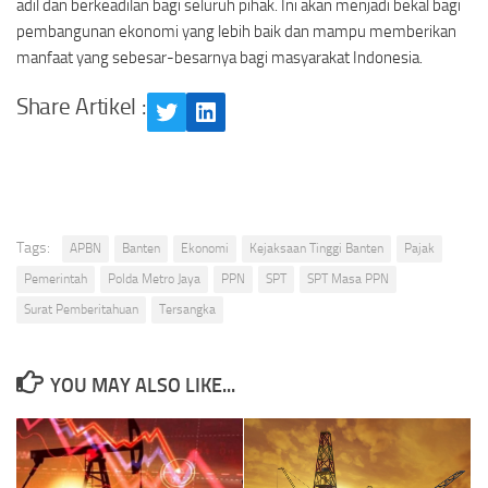
adil dan berkeadilan bagi seluruh pihak. Ini akan menjadi bekal bagi
pembangunan ekonomi yang lebih baik dan mampu memberikan
manfaat yang sebesar-besarnya bagi masyarakat Indonesia.
Share Artikel :
Twitter
LinkedIn
Tags:
APBN
Banten
Ekonomi
Kejaksaan Tinggi Banten
Pajak
Pemerintah
Polda Metro Jaya
PPN
SPT
SPT Masa PPN
Surat Pemberitahuan
Tersangka
YOU MAY ALSO LIKE...