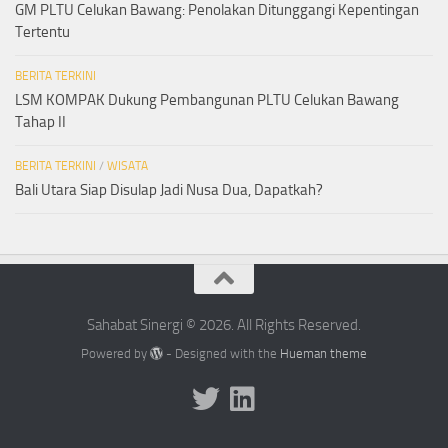
GM PLTU Celukan Bawang: Penolakan Ditunggangi Kepentingan
Tertentu
BERITA TERKINI
LSM KOMPAK Dukung Pembangunan PLTU Celukan Bawang
Tahap II
BERITA TERKINI
/
WISATA
Bali Utara Siap Disulap Jadi Nusa Dua, Dapatkah?
Sahabat Sinergi © 2026. All Rights Reserved.
Powered by
- Designed with the
Hueman theme