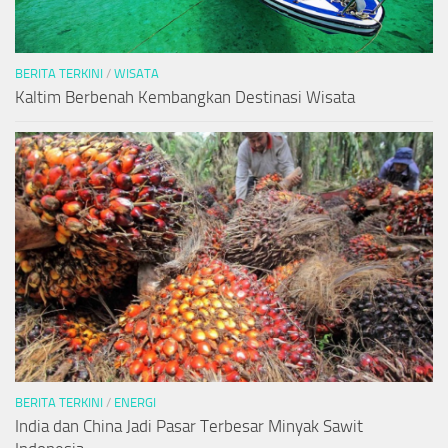
BERITA TERKINI
/
WISATA
Kaltim Berbenah Kembangkan Destinasi Wisata
BERITA TERKINI
/
ENERGI
India dan China Jadi Pasar Terbesar Minyak Sawit