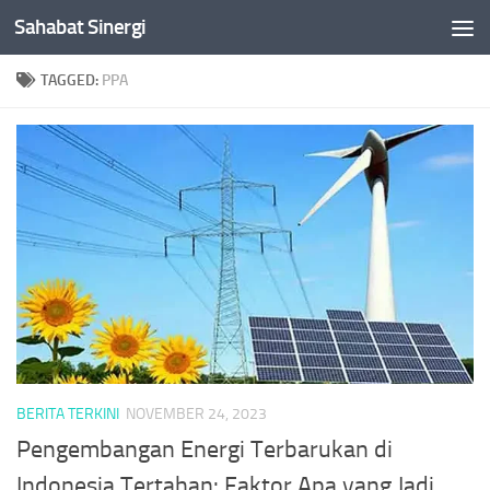
Sahabat Sinergi
Skip to content
TAGGED:
PPA
BERITA TERKINI
NOVEMBER 24, 2023
Pengembangan Energi Terbarukan di
Indonesia Tertahan: Faktor Apa yang Jadi