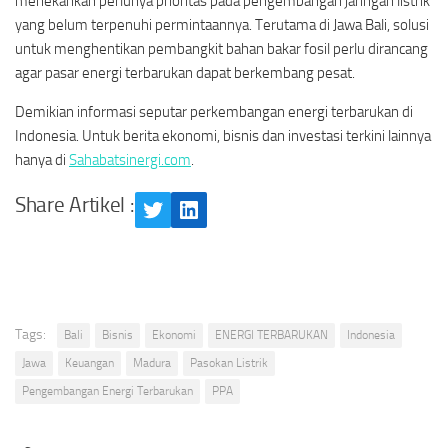
menekankan perlunya prioritas pada pengembangan jaringan listrik
yang belum terpenuhi permintaannya. Terutama di Jawa Bali, solusi
untuk menghentikan pembangkit bahan bakar fosil perlu dirancang
agar pasar energi terbarukan dapat berkembang pesat.
Demikian informasi seputar perkembangan energi terbarukan di
Indonesia. Untuk berita ekonomi, bisnis dan investasi terkini lainnya
hanya di
Sahabatsinergi.com
.
Share Artikel :
Twitter
LinkedIn
Tags:
Bali
Bisnis
Ekonomi
ENERGI TERBARUKAN
Indonesia
Jawa
Keuangan
Madura
Pasokan Listrik
Pengembangan Energi Terbarukan
PPA