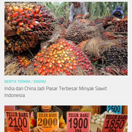
BERITA TERKINI
/
ENERGI
India dan China Jadi Pasar Terbesar Minyak Sawit
Indonesia