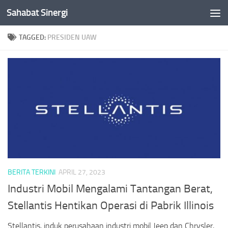
Sahabat Sinergi
Skip to content
TAGGED:
PRESIDEN UAW
BERITA TERKINI
APRIL 27, 2023
Industri Mobil Mengalami Tantangan Berat,
Stellantis Hentikan Operasi di Pabrik Illinois
Stellantis, induk perusahaan industri mobil Jeep dan Chrysler,