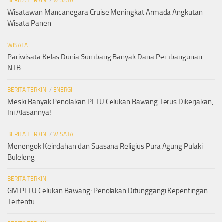
BERITA TERKINI
/
WISATA
Wisatawan Mancanegara Cruise Meningkat Armada Angkutan
Wisata Panen
WISATA
Pariwisata Kelas Dunia Sumbang Banyak Dana Pembangunan
NTB
BERITA TERKINI
/
ENERGI
Meski Banyak Penolakan PLTU Celukan Bawang Terus Dikerjakan,
Ini Alasannya!
BERITA TERKINI
/
WISATA
Menengok Keindahan dan Suasana Religius Pura Agung Pulaki
Buleleng
BERITA TERKINI
GM PLTU Celukan Bawang: Penolakan Ditunggangi Kepentingan
Tertentu