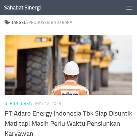
Sahabat Sinergi
Skip to content
TAGGED:
PRODUSEN BATU BARA
BERITA TERKINI
MAY 12, 2023
PT Adaro Energy Indonesia Tbk Siap Disuntik
Mati tapi Masih Perlu Waktu Pensiunkan
Karyawan