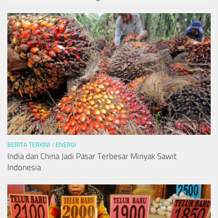
BERITA TERKINI
/
ENERGI
India dan China Jadi Pasar Terbesar Minyak Sawit
Indonesia