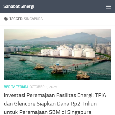
Sahabat Sinergi
Skip to content
TAGGED:
SINGAPURA
BERITA TERKINI
OCTOBER 3, 2025
Investasi Peremajaan Fasilitas Energi: TPIA
dan Glencore Siapkan Dana Rp2 Triliun
untuk Peremajaan SBM di Singapura