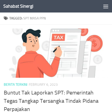
Sahabat Sinergi
Skip to content
TAGGED:
SPT MASA PPN
BERITA TERKINI
FEBRUARY 6, 2023
Buntut Tak Laporkan SPT: Pemerintah
Tegas Tangkap Tersangka Tindak Pidana
Perpajakan