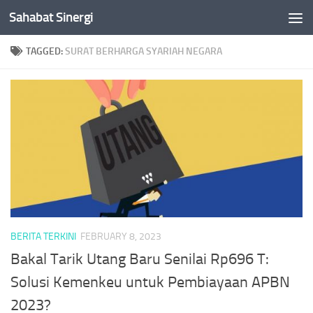
Sahabat Sinergi
Skip to content
TAGGED:
SURAT BERHARGA SYARIAH NEGARA
BERITA TERKINI
FEBRUARY 8, 2023
Bakal Tarik Utang Baru Senilai Rp696 T:
Solusi Kemenkeu untuk Pembiayaan APBN
2023?