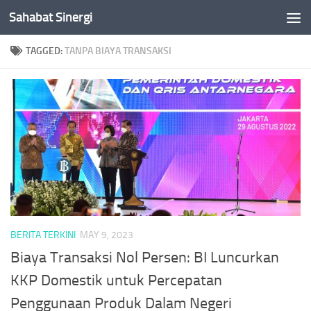
Sahabat Sinergi
Skip to content
TAGGED:
TANPA BIAYA TRANSAKSI
BERITA TERKINI
MAY 9, 2023
Biaya Transaksi Nol Persen: BI Luncurkan
KKP Domestik untuk Percepatan
Penggunaan Produk Dalam Negeri