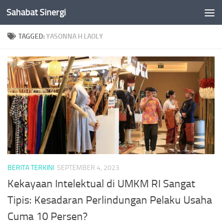
Sahabat Sinergi
Skip to content
TAGGED:
YASONNA H LAOLY
BERITA TERKINI
SEPTEMBER 4, 2023
Kekayaan Intelektual di UMKM RI Sangat
Tipis: Kesadaran Perlindungan Pelaku Usaha
Cuma 10 Persen?