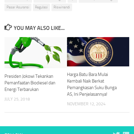
Pasar Asuransi
Regulasi
Riswinandi
YOU MAY ALSO LIKE...
Harga Batu Bara Mulai
Presiden Jokowi Tekankan
Kembali Naik Berkat
Pemanfaatan Biodiesel dan
Pemangkasan Suku Bunga
Energi Terbarukan
AS, Ini Penjelasannya!
JULY 25, 2018
NOVEMBER 12, 2024