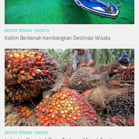
BERITA TERKINI
/
WISATA
Kaltim Berbenah Kembangkan Destinasi Wisata
BERITA TERKINI
/
ENERGI