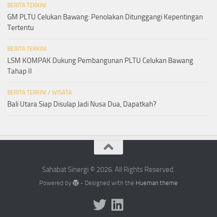
BERITA TERKINI
GM PLTU Celukan Bawang: Penolakan Ditunggangi Kepentingan
Tertentu
BERITA TERKINI
LSM KOMPAK Dukung Pembangunan PLTU Celukan Bawang
Tahap II
BERITA TERKINI
/
WISATA
Bali Utara Siap Disulap Jadi Nusa Dua, Dapatkah?
Sahabat Sinergi © 2026. All Rights Reserved.
Powered by
- Designed with the
Hueman theme