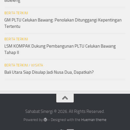
Buleleng
BERITA TERKINI
GM PLTU Celukan Bawang: Penolakan Ditunggangi Kepentingan
Tertentu
BERITA TERKINI
LSM KOMPAK Dukung Pembangunan PLTU Celukan Bawang
Tahap II
BERITA TERKINI
/
WISATA
Bali Utara Siap Disulap Jadi Nusa Dua, Dapatkah?
Sahabat Sinergi © 2026. All Rights Reserved.
Powered by
- Designed with the
Hueman theme