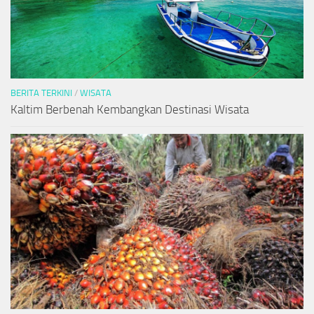
BERITA TERKINI
/
WISATA
Kaltim Berbenah Kembangkan Destinasi Wisata