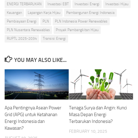
ENERGI TERBARUKAN
Investasi EBT
Investasi Energi
Investasi Hijau
Keuangan
Lapangan Kerja Hijau
Pembangunan Energi Indonesia
Pembiayaan Energi
PLN
PLN Indonesia Power Renewables
PLN Nusantara Renewables
Proyek Pembangkitan Hijau
RUPTL 2025-2034
Transisi Energi
YOU MAY ALSO LIKE...
Apa Pentingnya Asean Power
Tenaga Surya dan Angin: Kunci
Grid (APG) untuk Ketahanan
Masa Depan Energi
Energi Indonesia dan
Terbarukan Indonesia?
Kawasan?
FEBRUARY 10, 2025