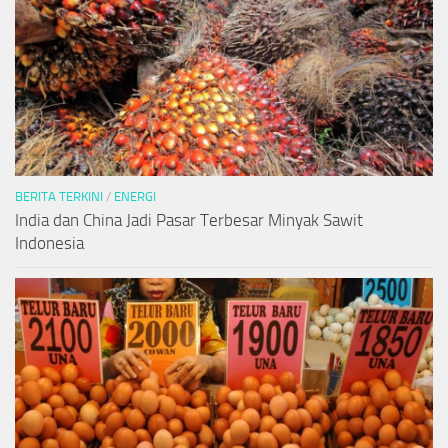
BERITA TERKINI
/
ENERGI
India dan China Jadi Pasar Terbesar Minyak Sawit
Indonesia