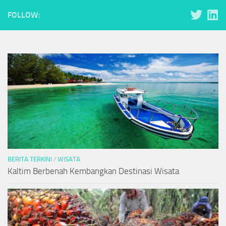
FOLLOW:
BERITA TERKINI
/
WISATA
Kaltim Berbenah Kembangkan Destinasi Wisata