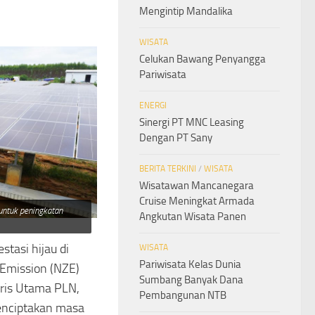
Mengintip Mandalika
WISATA
Celukan Bawang Penyangga
Pariwisata
ENERGI
Sinergi PT MNC Leasing
Dengan PT Sany
BERITA TERKINI
/
WISATA
Wisatawan Mancanegara
Cruise Meningkat Armada
untuk peningkatan
Angkutan Wisata Panen
tasi hijau di
WISATA
Pariwisata Kelas Dunia
 Emission (NZE)
Sumbang Banyak Dana
aris Utama PLN,
Pembangunan NTB
enciptakan masa