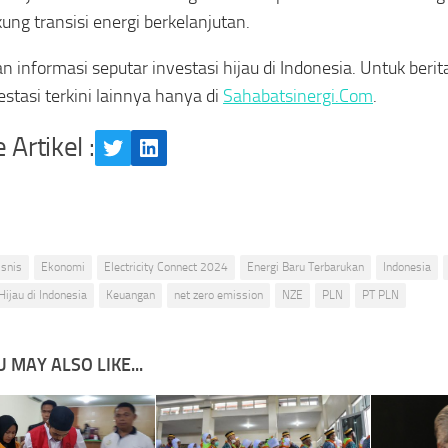
ng transisi energi berkelanjutan.
n informasi seputar investasi hijau di Indonesia. Untuk berit
estasi terkini lainnya hanya di
Sahabatsinergi.Com
.
 Artikel :
Twitter
LinkedIn
isnis
Ekonomi
Electricity Connect 2024
Energi Baru Terbarukan
Indonesia
Hijau di Indonesia
Keuangan
net zero emission
NZE
PLN
PT PLN
 MAY ALSO LIKE...