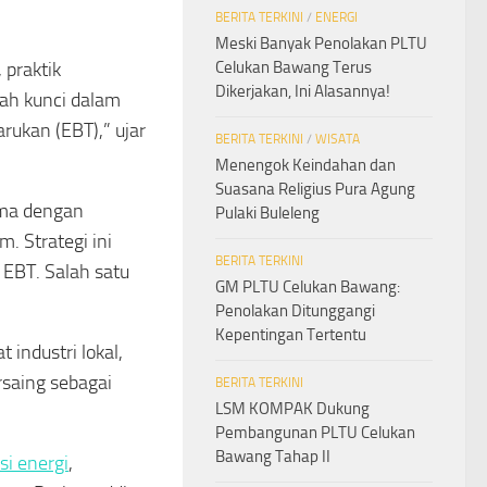
BERITA TERKINI
/
ENERGI
Meski Banyak Penolakan PLTU
 praktik
Celukan Bawang Terus
Dikerjakan, Ini Alasannya!
lah kunci dalam
rukan (EBT),” ujar
BERITA TERKINI
/
WISATA
Menengok Keindahan dan
Suasana Religius Pura Agung
ama dengan
Pulaki Buleleng
 Strategi ini
BERITA TERKINI
 EBT. Salah satu
GM PLTU Celukan Bawang:
Penolakan Ditunggangi
Kepentingan Tertentu
industri lokal,
rsaing sebagai
BERITA TERKINI
LSM KOMPAK Dukung
Pembangunan PLTU Celukan
Bawang Tahap II
i energi
,