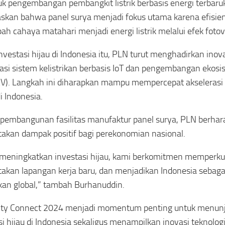
k pengembangan pembangkit listrik berbasis energi terbar
skan bahwa panel surya menjadi fokus utama karena efisie
h cahaya matahari menjadi energi listrik melalui efek fotovo
nvestasi hijau di Indonesia itu, PLN turut menghadirkan inova
isasi sistem kelistrikan berbasis IoT dan pengembangan ekos
 (EV). Langkah ini diharapkan mampu mempercepat akselerasi 
i Indonesia.
 pembangunan fasilitas manufaktur panel surya, PLN berh
akan dampak positif bagi perekonomian nasional.
 meningkatkan investasi hijau, kami berkomitmen memperkuat
akan lapangan kerja baru, dan menjadikan Indonesia sebagai
kan global,” tambah Burhanuddin.
city Connect 2024 menjadi momentum penting untuk menun
si hijau di Indonesia sekaligus menampilkan inovasi teknolo