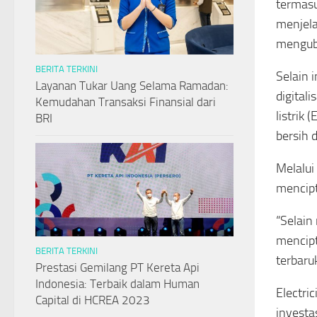
termasu
menjela
menguba
BERITA TERKINI
Selain i
Layanan Tukar Uang Selama Ramadan:
digital
Kemudahan Transaksi Finansial dari
listrik
BRI
bersih d
Melalui
mencipt
“Selain
mencipt
BERITA TERKINI
terbaru
Prestasi Gemilang PT Kereta Api
Indonesia: Terbaik dalam Human
Electri
Capital di HCREA 2023
investa