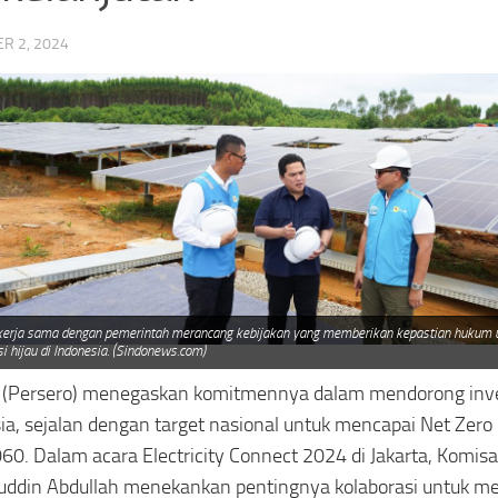
R 2, 2024
erja sama dengan pemerintah merancang kebijakan yang memberikan kepastian hukum 
i hijau di Indonesia. (Sindonews.com)
(Persero) menegaskan komitmennya dalam mendorong inves
ia, sejalan dengan target nasional untuk mencapai Net Zero
60. Dalam acara Electricity Connect 2024 di Jakarta, Komis
ddin Abdullah menekankan pentingnya kolaborasi untuk m