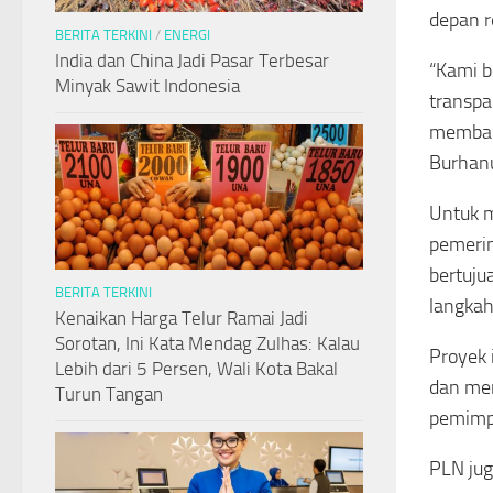
depan r
BERITA TERKINI
/
ENERGI
India dan China Jadi Pasar Terbesar
“Kami b
Minyak Sawit Indonesia
transpa
membang
Burhanu
Untuk m
pemerin
bertuju
BERITA TERKINI
langkah
Kenaikan Harga Telur Ramai Jadi
Sorotan, Ini Kata Mendag Zulhas: Kalau
Proyek 
Lebih dari 5 Persen, Wali Kota Bakal
dan men
Turun Tangan
pemimpi
PLN jug