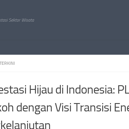
stasi Sektor Wisata
TERKINI
estasi Hijau di Indonesia: P
oh dengan Visi Transisi En
kelanjutan