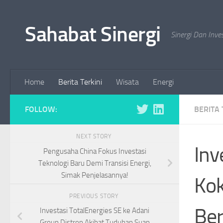
Skip to content
Sahabat Sinergi
Sinergi Dan Inve
Home
Berita Terkini
Wisata
Energi
FOLLOW:
BERITA 
NEXT STORY
Inv
Pengusaha China Fokus Investasi
Teknologi Baru Demi Transisi Energi,
Simak Penjelasannya!
Kok
PREVIOUS STORY
Ber
Investasi TotalEnergies SE ke Adani
Group Distrop Akibat Tuduhan Suap