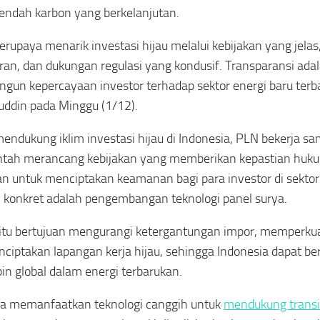
endah karbon yang berkelanjutan.
erupaya menarik investasi hijau melalui kebijakan yang jelas,
ran, dan dukungan regulasi yang kondusif. Transparansi ada
un kepercayaan investor terhadap sektor energi baru terba
ddin pada Minggu (1/12).
endukung iklim investasi hijau di Indonesia, PLN bekerja s
tah merancang kebijakan yang memberikan kepastian hukum.
an untuk menciptakan keamanan bagi para investor di sektor
 konkret adalah pengembangan teknologi panel surya.
itu bertujuan mengurangi ketergantungan impor, memperkuat 
ciptakan lapangan kerja hijau, sehingga Indonesia dapat be
n global dalam energi terbarukan.
a memanfaatkan teknologi canggih untuk
mendukung transis