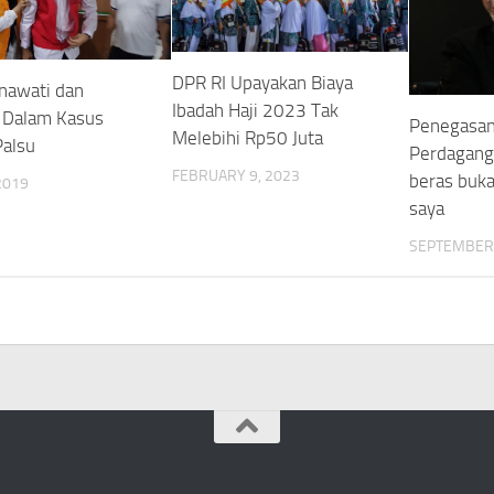
DPR RI Upayakan Biaya
rnawati dan
Ibadah Haji 2023 Tak
 Dalam Kasus
Penegasan
Melebihi Rp50 Juta
Palsu
Perdaganga
FEBRUARY 9, 2023
beras buk
 2019
saya
SEPTEMBER 