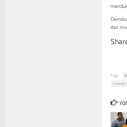
menduku
Demikia
dan inv
Share
Tags:
B
Investasi 
YOU