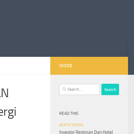
MORE
Search
LN
for:
ergi
READ THIS
BERITA TERKINI
Investor Restoran Dan Hotel