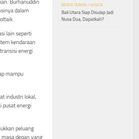
ukan. Burhanuddin
BERITA TERKINI
/
WISATA
nsinya dalam
Bali Utara Siap Disulap Jadi
ltaik.
Nusa Dua, Dapatkah?
si lain seperti
istem kendaraan
transisi energi
arap mampu
 industri lokal,
 pusat energi
jukkan peluang
gi masa depan yang