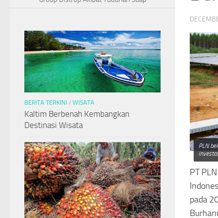
DECEMBE
BERITA TERKINI
/
WISATA
Kaltim Berbenah Kembangkan
Destinasi Wisata
PLN bek
investas
PT PLN 
Indones
pada 20
Burhanu