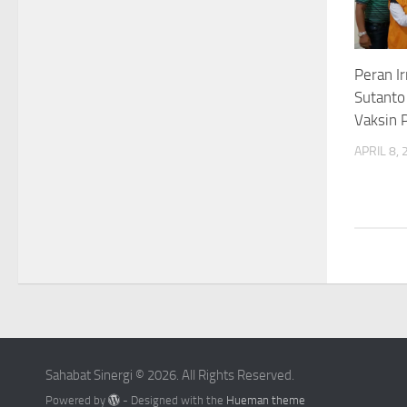
Peran I
Sutanto
Vaksin 
APRIL 8,
Sahabat Sinergi © 2026. All Rights Reserved.
Powered by
- Designed with the
Hueman theme