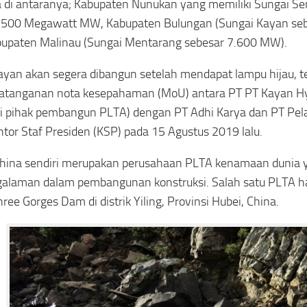
 di antaranya; Kabupaten Nunukan yang memiliki Sungai 
i 500 Megawatt MW, Kabupaten Bulungan (Sungai Kayan se
upaten Malinau (Sungai Mentarang sebesar 7.600 MW).
yan akan segera dibangun setelah mendapat lampu hijau, te
atanganan nota kesepahaman (MoU) antara PT PT Kayan H
i pihak pembangun PLTA) dengan PT Adhi Karya dan PT Pel
antor Staf Presiden (KSP) pada 15 Agustus 2019 lalu.
hina sendiri merupakan perusahaan PLTA kenamaan dunia 
alaman dalam pembangunan konstruksi. Salah satu PLTA has
ree Gorges Dam di distrik Yiling, Provinsi Hubei, China.