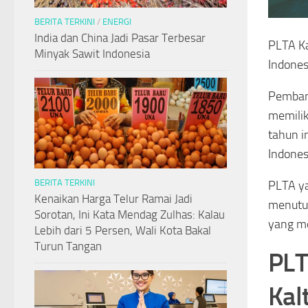
BERITA TERKINI
/
ENERGI
India dan China Jadi Pasar Terbesar
PLTA Ka
Minyak Sawit Indonesia
Indones
Pembang
memilik
tahun i
Indones
BERITA TERKINI
PLTA ya
Kenaikan Harga Telur Ramai Jadi
menutup
Sorotan, Ini Kata Mendag Zulhas: Kalau
yang me
Lebih dari 5 Persen, Wali Kota Bakal
Turun Tangan
PLT
Kal