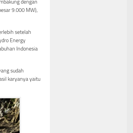
Sembakung dengan
besar 9.000 MW),
rlebih setelah
ydro Energy
abuhan Indonesia
yang sudah
il karyanya yaitu