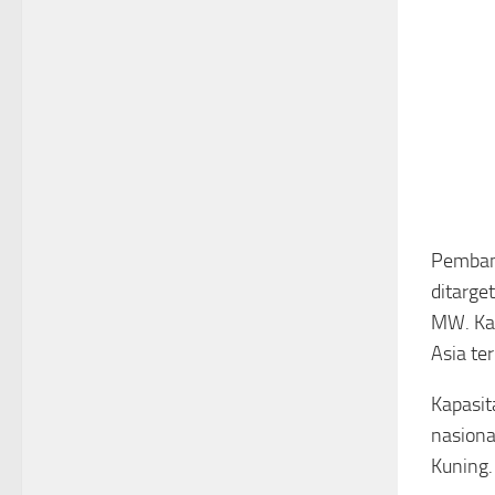
Pembang
ditarge
MW. Kap
Asia te
Kapasit
nasiona
Kuning.