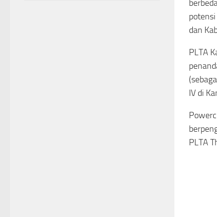
berbeda
potens
dan Kab
PLTA Ka
penand
(sebaga
IV di K
Powerc
berpeng
PLTA Th