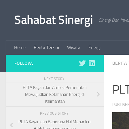
Skip to content
Sahabat Sinergi
Sinergi Dan Inve
Home
Berita Terkini
Wisata
Energi
FOLLOW:
BERITA 
NEXT STORY
PLT
PLTA Kayan dan Ambisi Pemerintah
Mewujudkan Ketahanan Energi di
Kalimantan
PUBLISH
PREVIOUS STORY
PLTA Kayan dan Beberapa Hal Menarik di
Balik Pembangunannya