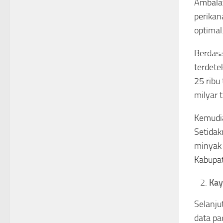
Ambalat
perikan
optimal
Berdasa
terdete
25 ribu
milyar 
Kemudia
Setidak
minyak d
Kabupat
Kay
Selanju
data pa