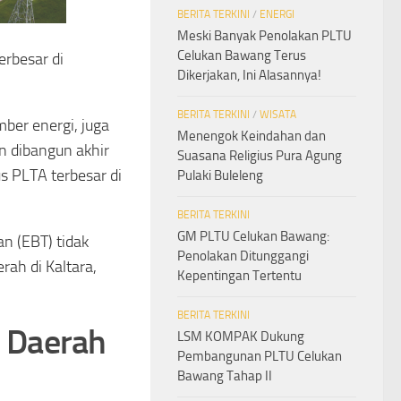
BERITA TERKINI
/
ENERGI
Meski Banyak Penolakan PLTU
Celukan Bawang Terus
erbesar di
Dikerjakan, Ini Alasannya!
BERITA TERKINI
/
WISATA
ber energi, juga
Menengok Keindahan dan
n dibangun akhir
Suasana Religius Pura Agung
us PLTA terbesar di
Pulaki Buleleng
BERITA TERKINI
GM PLTU Celukan Bawang:
n (EBT) tidak
Penolakan Ditunggangi
ah di Kaltara,
Kepentingan Tertentu
BERITA TERKINI
 Daerah
LSM KOMPAK Dukung
Pembangunan PLTU Celukan
Bawang Tahap II