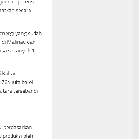
ejumlah potensi
aatkan secara
 energi yang sudah
n di Malinau dan
arsa sebanyak 1
 Kaltara.
 764 juta barel
ltara tersebar di
i, berdasarkan
­produksi oleh