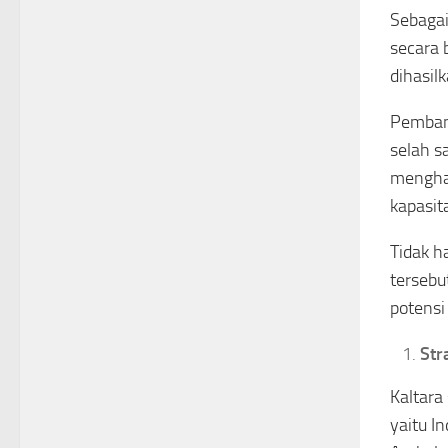
Sebagai
secara 
dihasil
Pembang
selah s
menghas
kapasit
Tidak h
tersebu
potensi
Str
Kaltara
yaitu I