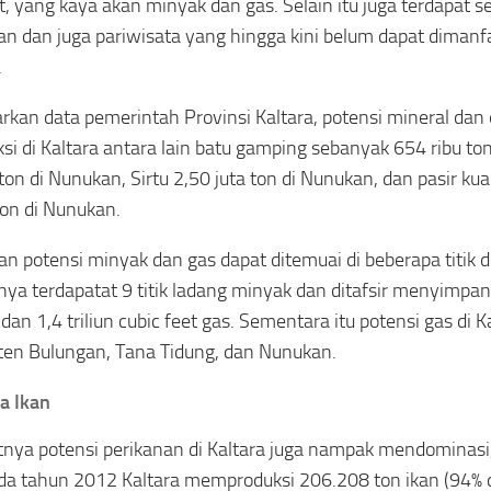
, yang kaya akan minyak dan gas. Selain itu juga terdapat s
an dan juga pariwisata yang hingga kini belum dapat dimanf
.
rkan data pemerintah Provinsi Kaltara, potensi mineral dan
ksi di Kaltara antara lain batu gamping sebanyak 654 ribu to
 ton di Nunukan, Sirtu 2,50 juta ton di Nunukan, dan pasir ku
ton di Nunukan.
n potensi minyak dan gas dapat ditemuai di beberapa titik di
nya terdapatat 9 titik ladang minyak dan ditafsir menyimpan
an 1,4 triliun cubic feet gas. Sementara itu potensi gas di Ka
en Bulungan, Tana Tidung, dan Nunukan.
a Ikan
tnya potensi perikanan di Kaltara juga nampak mendominas
da tahun 2012 Kaltara memproduksi 206.208 ton ikan (94% di