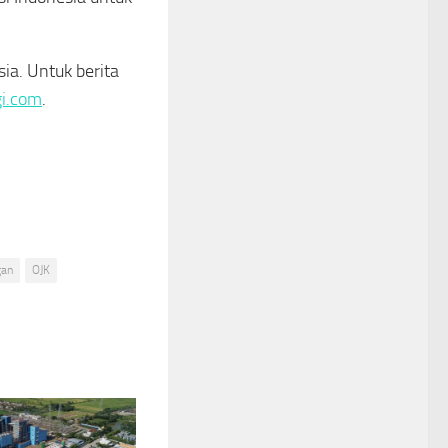
ia. Untuk berita
gi.com
.
gan
OJK