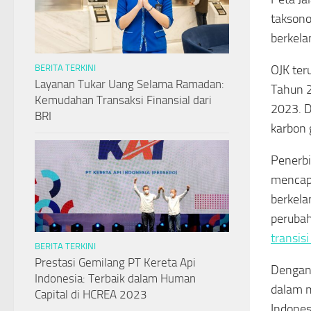
taksono
berkela
OJK ter
BERITA TERKINI
Layanan Tukar Uang Selama Ramadan:
Tahun 2
Kemudahan Transaksi Finansial dari
2023. D
BRI
karbon 
Penerbi
mencapa
berkela
perubah
transisi
BERITA TERKINI
Prestasi Gemilang PT Kereta Api
Dengan 
Indonesia: Terbaik dalam Human
dalam m
Capital di HCREA 2023
Indones