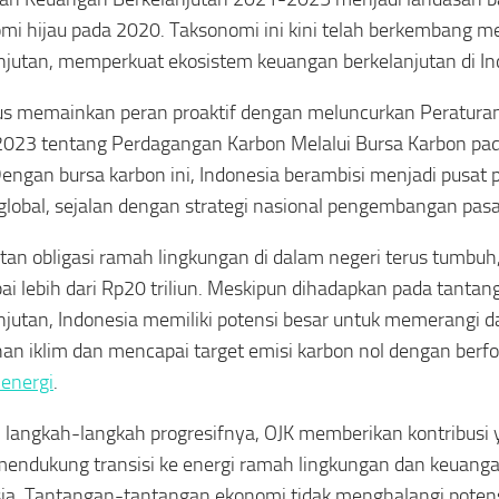
mi hijau pada 2020. Taksonomi ini kini telah berkembang m
njutan, memperkuat ekosistem keuangan berkelanjutan di In
us memainkan peran proaktif dengan meluncurkan Peratura
023 tentang Perdagangan Karbon Melalui Bursa Karbon pa
engan bursa karbon ini, Indonesia berambisi menjadi pusat
global, sejalan dengan strategi nasional pengembangan pas
tan obligasi ramah lingkungan di dalam negeri terus tumbuh
i lebih dari Rp20 triliun. Meskipun dihadapkan pada tanta
njutan, Indonesia memiliki potensi besar untuk memerangi 
an iklim dan mencapai target emisi karbon nol dengan berf
 energi
.
langkah-langkah progresifnya, OJK memberikan kontribusi y
endukung transisi ke energi ramah lingkungan dan keuangan
ia. Tantangan-tantangan ekonomi tidak menghalangi potens