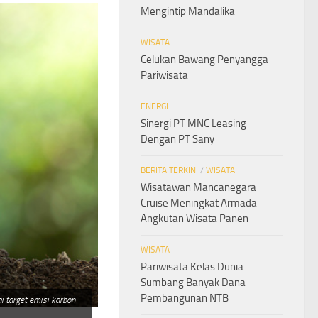
Mengintip Mandalika
WISATA
Celukan Bawang Penyangga
Pariwisata
ENERGI
Sinergi PT MNC Leasing
Dengan PT Sany
BERITA TERKINI
/
WISATA
Wisatawan Mancanegara
Cruise Meningkat Armada
Angkutan Wisata Panen
WISATA
Pariwisata Kelas Dunia
Sumbang Banyak Dana
Pembangunan NTB
 target emisi karbon