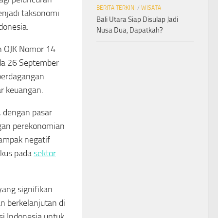
BERITA TERKINI
/
WISATA
enjadi taksonomi
Bali Utara Siap Disulap Jadi
donesia.
Nusa Dua, Dapatkah?
n OJK Nomor 14
da 26 September
 perdagangan
ar keuangan.
, dengan pasar
ngan perekonomian
dampak negatif
okus pada
sektor
ang signifikan
 berkelanjutan di
i Indonesia untuk