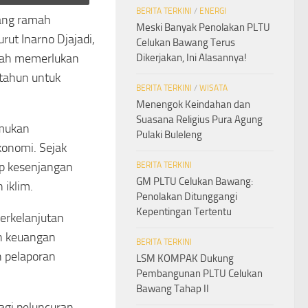
BERITA TERKINI
/
ENERGI
yang ramah
Meski Banyak Penolakan PLTU
ut Inarno Djajadi,
Celukan Bawang Terus
ntah memerlukan
Dikerjakan, Ini Alasannya!
 tahun untuk
BERITA TERKINI
/
WISATA
Menengok Keindahan dan
Suasana Religius Pura Agung
emukan
Pulaki Buleleng
konomi. Sejak
p kesenjangan
BERITA TERKINI
GM PLTU Celukan Bawang:
 iklim.
Penolakan Ditunggangi
Kepentingan Tertentu
Berkelanjutan
an keuangan
BERITA TERKINI
n pelaporan
LSM KOMPAK Dukung
Pembangunan PLTU Celukan
Bawang Tahap II
agi peluncuran