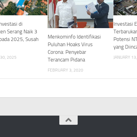
nvestasi di
Investasi 
en Serang Naik 3
Terbarukan
Menkominfo Identifikasi
pada 2025, Susah
Potensi NT
Puluhan Hoaks Virus
?
yang Diinca
Corona: Penyebar
30, 2025
JANUARY 13,
Terancam Pidana
FEBRUARY 3, 2020