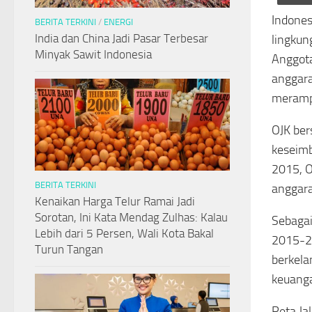
Indones
BERITA TERKINI
/
ENERGI
India dan China Jadi Pasar Terbesar
lingkun
Minyak Sawit Indonesia
Anggota
anggara
merampi
OJK ber
keseimb
2015, O
BERITA TERKINI
anggara
Kenaikan Harga Telur Ramai Jadi
Sorotan, Ini Kata Mendag Zulhas: Kalau
Sebagai
Lebih dari 5 Persen, Wali Kota Bakal
2015-20
Turun Tangan
berkela
keuanga
Peta Ja