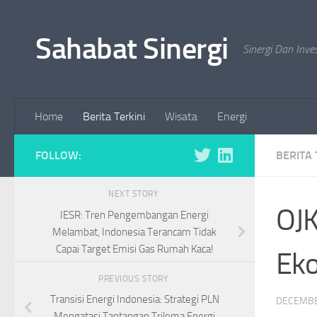
Skip to content
Sahabat Sinergi
Sinergi Dan Inve
Home
Berita Terkini
Wisata
Energi
FOLLOW:
BERITA 
NEXT STORY
OJK
IESR: Tren Pengembangan Energi
Melambat, Indonesia Terancam Tidak
Capai Target Emisi Gas Rumah Kaca!
Eko
PREVIOUS STORY
Transisi Energi Indonesia: Strategi PLN
DECEMBE
Mengatasi Tantangan Trilema Energi