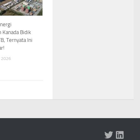
Energi
 Kanada Bidik
B, Ternyata Ini
r!
 2026