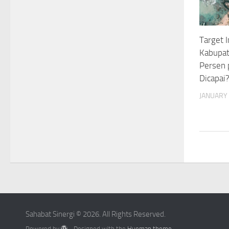
Target I
Kabupat
Persen 
Dicapai
JANUARY 
Sahabat Sinergi © 2026. All Rights Reserved.
Powered by
- Designed with the
Hueman theme