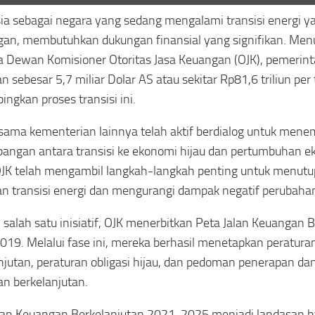
ia sebagai negara yang sedang mengalami transisi energi 
gan, membutuhkan dukungan finansial yang signifikan. Menur
 Dewan Komisioner Otoritas Jasa Keuangan (OJK), pemeri
n sebesar 5,7 miliar Dolar AS atau sekitar Rp81,6 triliun per
ngkan proses transisi ini.
sama kementerian lainnya telah aktif berdialog untuk men
angan antara transisi ke ekonomi hijau dan pertumbuhan e
JK telah mengambil langkah-langkah penting untuk menutu
n transisi energi dan mengurangi dampak negatif perubahan
 salah satu inisiatif, OJK menerbitkan Peta Jalan Keuangan 
19. Melalui fase ini, mereka berhasil menetapkan peratur
njutan, peraturan obligasi hijau, dan pedoman penerapan da
n berkelanjutan.
lan Keuangan Berkelanjutan 2021-2025 menjadi landasan b