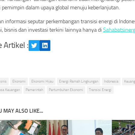
 pemimpin dalam upaya global menuju keberlanjutan.
n informasi seputar perkembangan transisi energi di Indones
, bisnis dan investasi terkini lainnya hanya di
Sahabatsiner
 Artikel :
Twitter
LinkedIn
isnis
Ekonomi
Ekonomi Hijau
Energi Ramah Lingkungan
Indonesia
Keuan
Jasa Keuangan
Pemerintah
Pertumbuhan Ekonomi
Transisi Energi
 MAY ALSO LIKE...