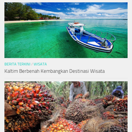
BERITA TERKINI
/
WISATA
Kaltim Berbenah Kembangkan Destinasi Wisata