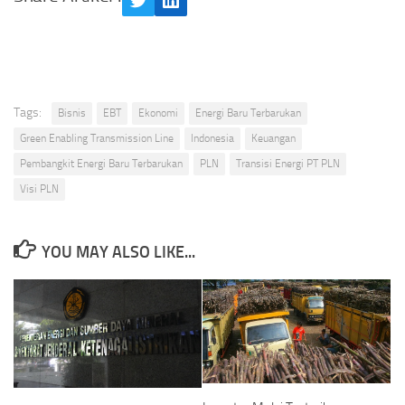
Twitter
LinkedIn
Tags:
Bisnis
EBT
Ekonomi
Energi Baru Terbarukan
Green Enabling Transmission Line
Indonesia
Keuangan
Pembangkit Energi Baru Terbarukan
PLN
Transisi Energi PT PLN
Visi PLN
YOU MAY ALSO LIKE...