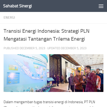
Sahabat Sinergi
Skip to content
ENERGI
Transisi Energi Indonesia: Strategi PLN
Mengatasi Tantangan Trilema Energi
PUBLISHED
DECEMBER 5, 2023
· UPDATED
DECEMBER 5, 2023
Dalam mengemban tugas transisi energi di Indonesia, PT PLN