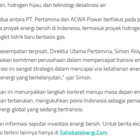
n, hidrogen hijau, dan teknologi desalinasi air.
dua antara PT. Pertamina dan ACWA Power berfokus pada
 proyek energi bersih di Indonesia, termasuk proyek hidroge
kit listrik baru berbasis gas.
esempatan terpisah, Direktur Utama Pertamina, Simon Aloy
kan komitmen perusahaan dalam mempercepat transisi ener
rasi ini sangat strategis dalam mencapai visi ketahanan ener
i energi yang berkelanjutan,” ujar Simon.
an ini menunjukkan langkah konkret menuju masa depan ene
dan terbarukan, mengukuhkan posisi Indonesia sebagai pem
nergi global yang sedang bertransisi.
n informasi seputar investasi energi bersih. Untuk berita ek
si terkini lainnya hanya di
Sahabatsinergi.Com
.