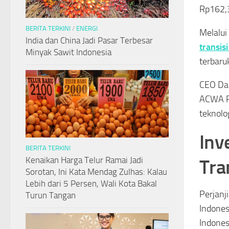
Rp162,3
BERITA TERKINI
/
ENERGI
Melalui
India dan China Jadi Pasar Terbesar
transis
Minyak Sawit Indonesia
terbaru
CEO Dan
ACWA Po
teknolo
Inv
BERITA TERKINI
Kenaikan Harga Telur Ramai Jadi
Tra
Sorotan, Ini Kata Mendag Zulhas: Kalau
Lebih dari 5 Persen, Wali Kota Bakal
Perjanj
Turun Tangan
Indones
Indones