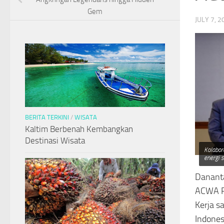
Gem
JULY 7, 2
BERITA TERKINI
/
WISATA
Kaltim Berbenah Kembangkan
Destinasi Wisata
Kolabor
energi s
Danant
ACWA Po
Kerja s
Indones