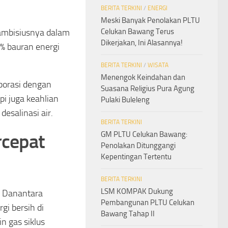
BERITA TERKINI
/
ENERGI
Meski Banyak Penolakan PLTU
 ambisiusnya dalam
Celukan Bawang Terus
Dikerjakan, Ini Alasannya!
% bauran energi
BERITA TERKINI
/
WISATA
Menengok Keindahan dan
borasi dengan
Suasana Religius Pura Agung
i juga keahlian
Pulaki Buleleng
esalinasi air.
BERITA TERKINI
rcepat
GM PLTU Celukan Bawang:
Penolakan Ditunggangi
Kepentingan Tertentu
BERITA TERKINI
LSM KOMPAK Dukung
a Danantara
Pembangunan PLTU Celukan
gi bersih di
Bawang Tahap II
n gas siklus