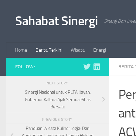
Skip to content
Sahabat Sinergi
Sinergi Dan Inve
Home
Berita Terkini
Wisata
Energi
FOLLOW:
BERITA 
NEXT STORY
Per
Sinergi Nasional untuk PLTA Kayan:
Gubernur Kaltara Ajak Semua Pihak
Bersatu
ant
PREVIOUS STORY
ACW
Panduan Wisata Kuliner Jogja: Dari
Angkringan Legendaris hingga Hidden