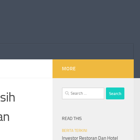
MORE
Search
rsih
for:
an
READ THIS
BERITA TERKINI
Investor Restoran Dan Hotel