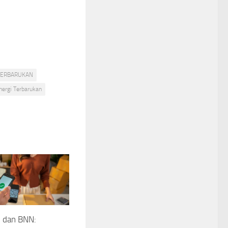
TERBARUKAN
ergi Terbarukan
l dan BNN: