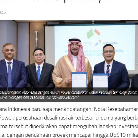
025
asi Danantara Indonesia dengan ACWA Power dibutuhkan untuk keahlian teknologi dala
urya, hidrogen, dan desalinasi air. (acwapower.com)
ara Indonesia baru saja menandatangani Nota Kesepahama
wer, perusahaan desalinasi air terbesar di dunia yang berba
ama tersebut diperkirakan dapat mengubah lanskap investasi 
ia, dengan pendanaan proyek mencapai hingga US$10 milia