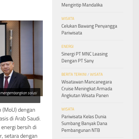
Mengintip Mandalika
WISATA
Celukan Bawang Penyangga
Pariwisata
ENERGI
Sinergi PT MNC Leasing
Dengan PT Sany
BERITA TERKINI
/
WISATA
Wisatawan Mancanegara
Cruise Meningkat Armada
m mengembangkan solusi
Angkutan Wisata Panen
n (MoU) dengan
WISATA
Pariwisata Kelas Dunia
sis di Arab Saudi.
Sumbang Banyak Dana
energi bersih di
Pembangunan NTB
r, setara dengan