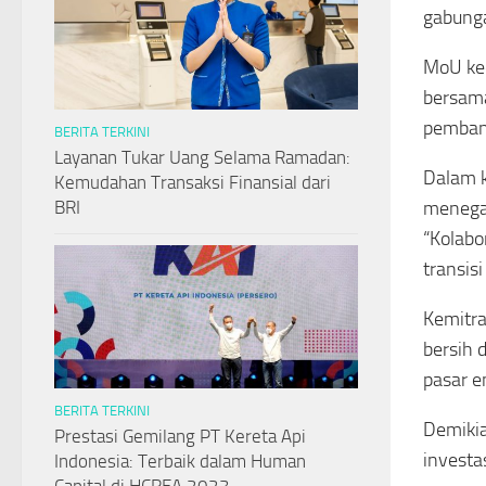
gabunga
MoU ke
bersama
pembang
BERITA TERKINI
Layanan Tukar Uang Selama Ramadan:
Dalam k
Kemudahan Transaksi Finansial dari
menegas
BRI
“Kolabo
transis
Kemitra
bersih 
pasar e
BERITA TERKINI
Demikia
Prestasi Gemilang PT Kereta Api
investa
Indonesia: Terbaik dalam Human