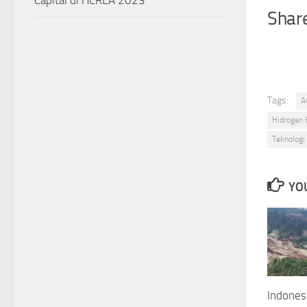
Capital di HCREA 2023
Share
Tags:
A
Hidrogen 
Teknologi
YOU
Indones