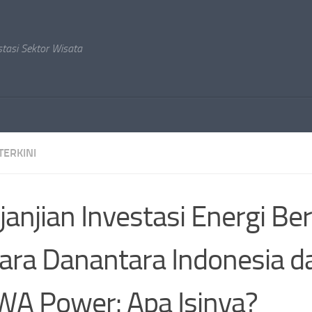
stasi Sektor Wisata
TERKINI
janjian Investasi Energi Be
ara Danantara Indonesia d
A Power: Apa Isinya?