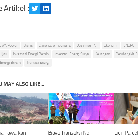
 Artikel :
Twitter
LinkedIn
CWA Power
Bisnis
Danantara Indonesia
Desalinasi Air
Ekonomi
ENERGI 
Hijau
Investasi Energi Bersih
Investasi Energi Surya
Keuangan
Pembangkit En
 Energi Bersih
Transisi Energi
 MAY ALSO LIKE...
ia Tawarkan
Biaya Transaksi Nol
Lion Parce