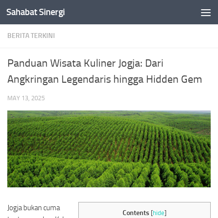
Sahabat Sinergi
Skip to content
BERITA TERKINI
Panduan Wisata Kuliner Jogja: Dari
Angkringan Legendaris hingga Hidden Gem
MAY 13, 2025
Jogja bukan cuma
Contents
[
hide
]