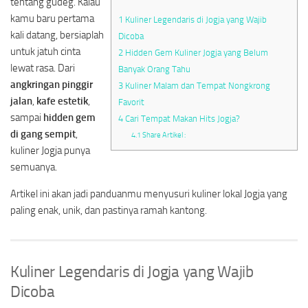
tentang gudeg. Kalau
kamu baru pertama
1
Kuliner Legendaris di Jogja yang Wajib
kali datang, bersiaplah
Dicoba
untuk jatuh cinta
2
Hidden Gem Kuliner Jogja yang Belum
lewat rasa. Dari
Banyak Orang Tahu
angkringan pinggir
3
Kuliner Malam dan Tempat Nongkrong
jalan
,
kafe estetik
,
Favorit
sampai
hidden gem
4
Cari Tempat Makan Hits Jogja?
di gang sempit
,
4.1
Share Artikel :
kuliner Jogja punya
semuanya.
Artikel ini akan jadi panduanmu menyusuri kuliner lokal Jogja yang
paling enak, unik, dan pastinya ramah kantong.
Kuliner Legendaris di Jogja yang Wajib
Dicoba