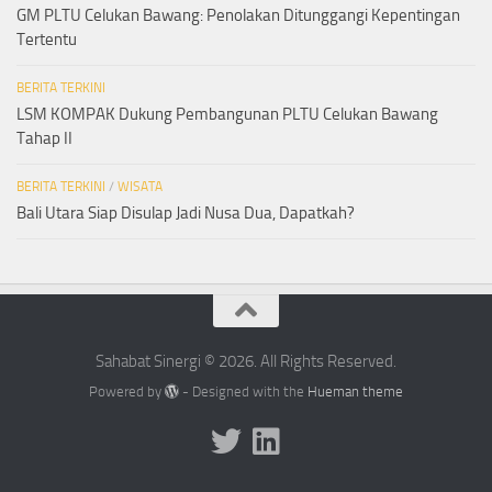
GM PLTU Celukan Bawang: Penolakan Ditunggangi Kepentingan
Tertentu
BERITA TERKINI
LSM KOMPAK Dukung Pembangunan PLTU Celukan Bawang
Tahap II
BERITA TERKINI
/
WISATA
Bali Utara Siap Disulap Jadi Nusa Dua, Dapatkah?
Sahabat Sinergi © 2026. All Rights Reserved.
Powered by
- Designed with the
Hueman theme