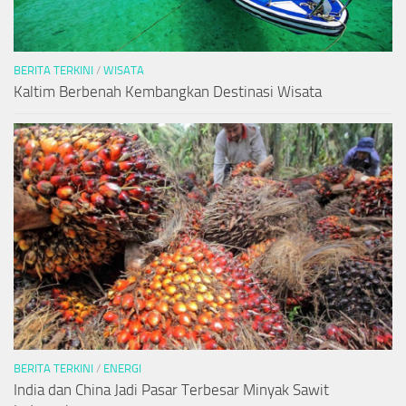
BERITA TERKINI
/
WISATA
Kaltim Berbenah Kembangkan Destinasi Wisata
BERITA TERKINI
/
ENERGI
India dan China Jadi Pasar Terbesar Minyak Sawit