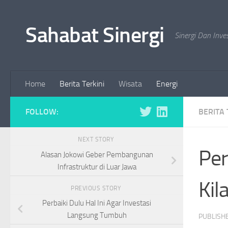
Skip to content
Sahabat Sinergi
Sinergi Dan Inve
Home
Berita Terkini
Wisata
Energi
FOLLOW:
BERITA 
NEXT STORY
Per
Alasan Jokowi Geber Pembangunan
Infrastruktur di Luar Jawa
Kil
PREVIOUS STORY
Perbaiki Dulu Hal Ini Agar Investasi
Langsung Tumbuh
PUBLISH