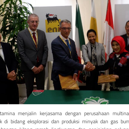
tamina menjalin kerjasama dengan perusahaan multinas
k di bidang eksplorasi dan produksi minyak dan gas bum