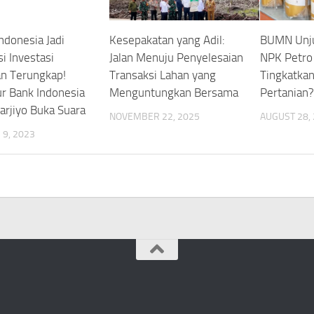
ndonesia Jadi
Kesepakatan yang Adil:
BUMN Unju
i Investasi
Jalan Menuju Penyelesaian
NPK Petro 
n Terungkap!
Transaksi Lahan yang
Tingkatkan
r Bank Indonesia
Menguntungkan Bersama
Pertanian?
arjiyo Buka Suara
NOVEMBER 22, 2025
AUGUST 28,
9, 2023