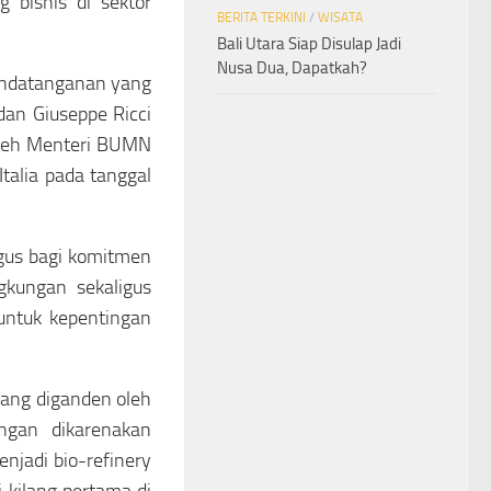
 bisnis di sektor
BERITA TERKINI
/
WISATA
Bali Utara Siap Disulap Jadi
Nusa Dua, Dapatkah?
nandatanganan yang
dan Giuseppe Ricci
 oleh Menteri BUMN
Italia pada tanggal
gus bagi komitmen
kungan sekaligus
untuk kepentingan
yang diganden oleh
ngan dikarenakan
njadi bio-refinery
 kilang pertama di