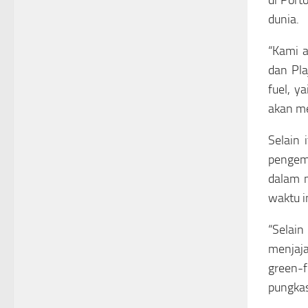
dunia.
“Kami a
dan Pla
fuel, y
akan me
Selain 
pengemb
dalam 
waktu i
“Selai
menjaj
green-f
pungkas