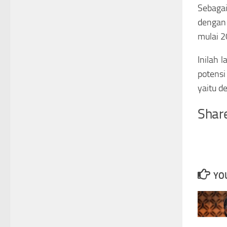
Sebaga
dengan 
mulai 2
Inilah 
potensi
yaitu d
Share
YOU