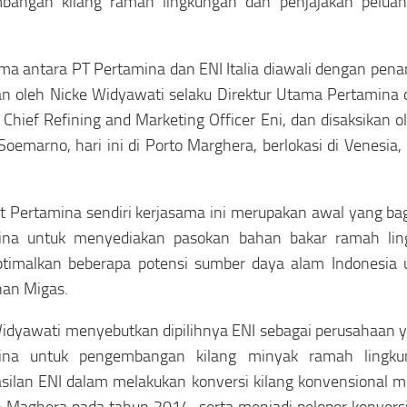
bangan kilang ramah lingkungan dan penjajakan peluang
ma antara PT Pertamina dan ENI Italia diawali dengan pe
an oleh Nicke Widyawati selaku Direktur Utama Pertamina 
 Chief Refining and Marketing Officer Eni, dan disaksikan
Soemarno, hari ini di Porto Marghera, berlokasi di Venesia, 
 Pertamina sendiri kerjasama ini merupakan awal yang ba
ina untuk menyediakan pasokan bahan bakar ramah ling
timalkan beberapa potensi sumber daya alam Indonesia 
nan Migas.
idyawati menyebutkan dipilihnya ENI sebagai perusahaan 
ina untuk pengembangan kilang minyak ramah lingku
silan ENI dalam melakukan konversi kilang konvensional me
o Maghera pada tahun 2014, serta menjadi pelopor konversi