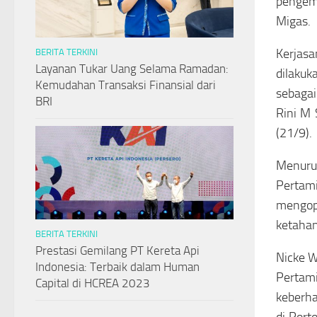
pengem
Migas.
Kerjasa
BERITA TERKINI
Layanan Tukar Uang Selama Ramadan:
dilakuk
Kemudahan Transaksi Finansial dari
sebagai
BRI
Rini M 
(21/9).
Menurut
Pertam
mengop
ketaha
BERITA TERKINI
Prestasi Gemilang PT Kereta Api
Nicke W
Indonesia: Terbaik dalam Human
Pertam
Capital di HCREA 2023
keberha
di Port