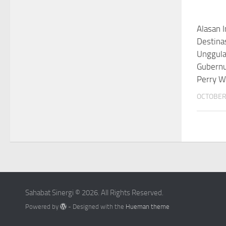
Alasan I
Destinas
Unggula
Gubernu
Perry W
OCTOBER 
Sahabat Sinergi © 2026. All Rights Reserved.
Powered by
- Designed with the
Hueman theme