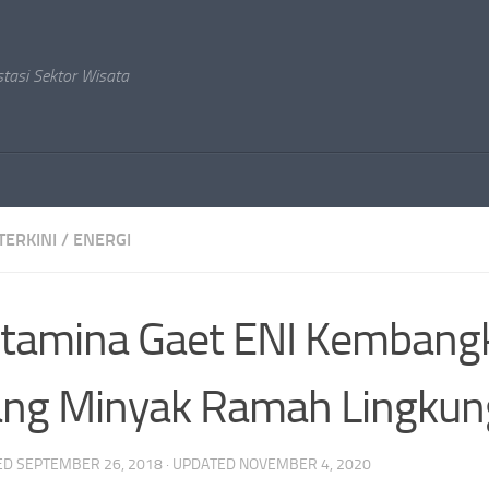
stasi Sektor Wisata
TERKINI
/
ENERGI
tamina Gaet ENI Kembang
ang Minyak Ramah Lingku
ED
SEPTEMBER 26, 2018
· UPDATED
NOVEMBER 4, 2020