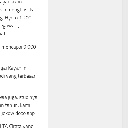
Kayan akan
akan menghasilkan
gi Hydro 1.200
megawatt,
att.
ya mencapai 9.000
ai Kayan ini
adi yang terbesar
sia juga, studinya
an tahun, kami
i jokowidodo.app.
PLTA Cirata yang