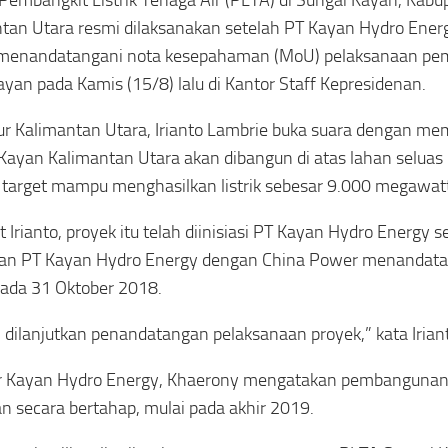
Pembangkit Listrik Tenaga Air (PLTA) di Sungai Kayan, Kab
tan Utara resmi dilaksanakan setelah PT Kayan Hydro Ener
menandatangani nota kesepahaman (MoU) pelaksanaan pe
yan pada Kamis (15/8) lalu di Kantor Staff Kepresidenan.
r Kalimantan Utara, Irianto Lambrie buka suara dengan m
Kayan Kalimantan Utara akan dibangun di atas lahan seluas
target mampu menghasilkan listrik sebesar 9.000 megawatt
 Irianto, proyek itu telah diinisiasi PT Kayan Hydro Energy s
an PT Kayan Hydro Energy dengan China Power menandatan
ada 31 Oktober 2018.
ni dilanjutkan penandatangan pelaksanaan proyek,” kata Irian
ur Kayan Hydro Energy, Khaerony mengatakan pembangunan
an secara bertahap, mulai pada akhir 2019.