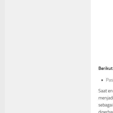
Beriku
Pas
Saat en
menjadi
sebagai
diperba