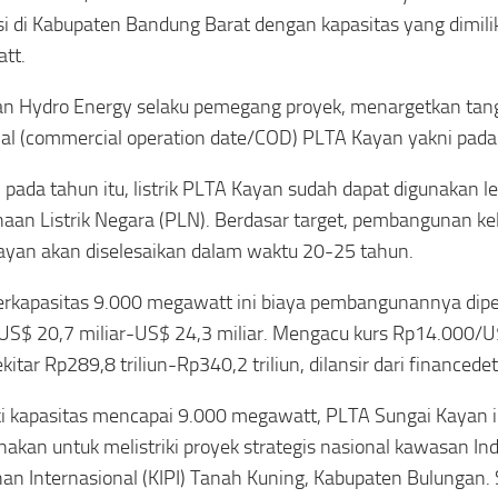
si di Kabupaten Bandung Barat dengan kapasitas yang dimili
tt.
n Hydro Energy selaku pemegang proyek, menargetkan tang
al (commercial operation date/COD) PLTA Kayan yakni pada
, pada tahun itu, listrik PLTA Kayan sudah dapat digunakan l
aan Listrik Negara (PLN). Berdasar target, pembangunan k
yan akan diselesaikan dalam waktu 20-25 tahun.
rkapasitas 9.000 megawatt ini biaya pembangunannya dip
US$ 20,7 miliar-US$ 24,3 miliar. Mengacu kurs Rp14.000/U
kitar Rp289,8 triliun-Rp340,2 triliun, dilansir dari financede
i kapasitas mencapai 9.000 megawatt, PLTA Sungai Kayan i
nakan untuk melistriki proyek strategis nasional kawasan Ind
an Internasional (KIPI) Tanah Kuning, Kabupaten Bulungan. S