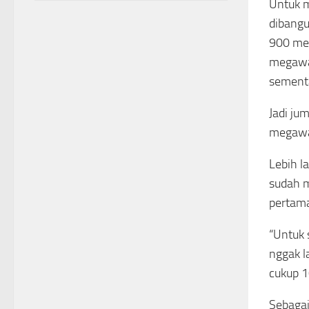
Untuk m
dibangu
900 meg
megawat
sementa
Jadi ju
megaw
Lebih l
sudah m
pertama
“Untuk 
nggak l
cukup 1
Sebagai