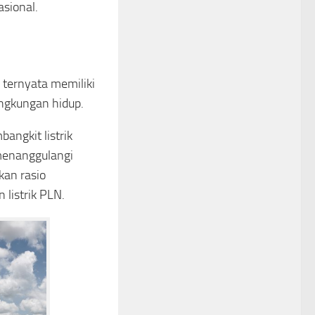
sional.
ternyata memiliki
ingkungan hidup.
angkit listrik
menanggulangi
kan rasio
 listrik PLN.