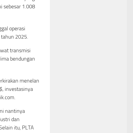
ki sebesar 1.008
gal operasi
 tahun 2025.
ewat transmisi
elima bendungan
erkirakan menelan
$, investasinya
tik.com.
ni nantinya
ustri dan
elain itu, PLTA