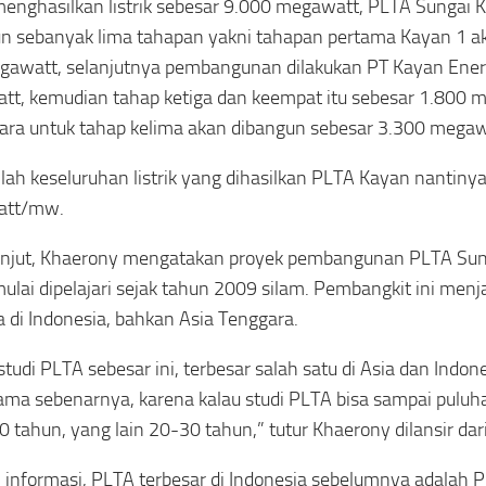
enghasilkan listrik sebesar 9.000 megawatt, PLTA Sungai 
n sebanyak lima tahapan yakni tahapan pertama Kayan 1 
awatt, selanjutnya pembangunan dilakukan PT Kayan Ener
t, kemudian tahap ketiga dan keempat itu sebesar 1.800 
ra untuk tahap kelima akan dibangun sebesar 3.300 megaw
mlah keseluruhan listrik yang dihasilkan PLTA Kayan nantin
att/mw.
anjut, Khaerony mengatakan proyek pembangunan PLTA Sung
ulai dipelajari sejak tahun 2009 silam. Pembangkit ini menj
 di Indonesia, bahkan Asia Tenggara.
studi PLTA sebesar ini, terbesar salah satu di Asia dan Indone
ama sebenarnya, karena kalau studi PLTA bisa sampai puluh
0 tahun, yang lain 20-30 tahun,” tutur Khaerony dilansir dar
 informasi, PLTA terbesar di Indonesia sebelumnya adalah 