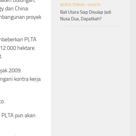
upaten Bulungan,
BERITA TERKINI
/
WISATA
gy dan China
Bali Utara Siap Disulap Jadi
mbangunan proyek
Nusa Dua, Dapatkah?
embeberkan PLTA
 12.000 hektare
.
ejak 2009.
gani kontra kerja
to.
 PLTA pun akan