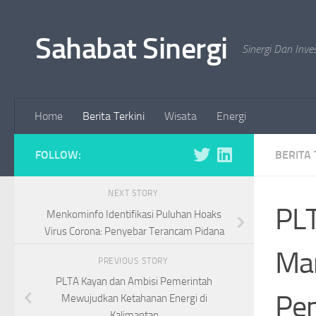
Skip to content
Sahabat Sinergi
Sinergi Dan Inve
Home
Berita Terkini
Wisata
Energi
FOLLOW:
BERITA 
NEXT STORY
PLT
Menkominfo Identifikasi Puluhan Hoaks
Virus Corona: Penyebar Terancam Pidana
Ma
PREVIOUS STORY
PLTA Kayan dan Ambisi Pemerintah
Pe
Mewujudkan Ketahanan Energi di
Kalimantan