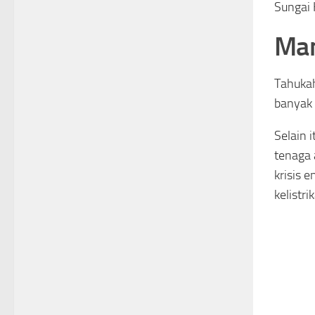
Sungai 
Man
Tahukah
banyak 
Selain 
tenaga 
krisis 
kelistr