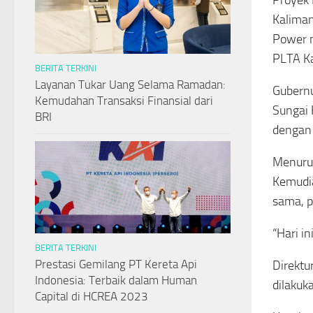
Proyek 
Kaliman
Power 
PLTA Ka
BERITA TERKINI
Layanan Tukar Uang Selama Ramadan:
Gubernu
Kemudahan Transaksi Finansial dari
Sungai 
BRI
dengan 
Menurut
Kemudi
sama, p
“Hari i
BERITA TERKINI
Prestasi Gemilang PT Kereta Api
Direkt
Indonesia: Terbaik dalam Human
dilakuk
Capital di HCREA 2023