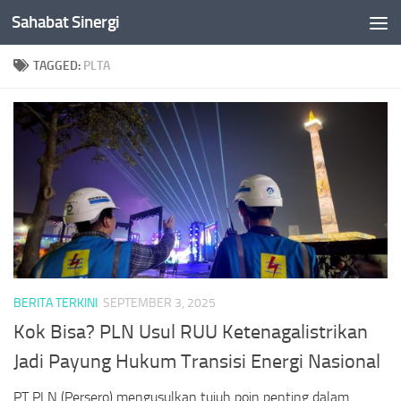
Sahabat Sinergi
Skip to content
TAGGED:
PLTA
BERITA TERKINI
SEPTEMBER 3, 2025
Kok Bisa? PLN Usul RUU Ketenagalistrikan
Jadi Payung Hukum Transisi Energi Nasional
PT PLN (Persero) mengusulkan tujuh poin penting dalam