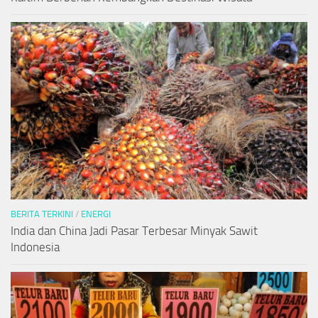
BERITA TERKINI
/
ENERGI
India dan China Jadi Pasar Terbesar Minyak Sawit
Indonesia