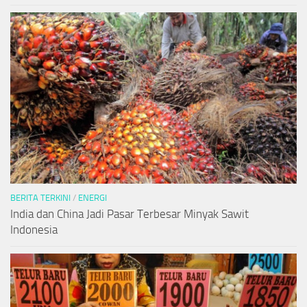
BERITA TERKINI
/
ENERGI
India dan China Jadi Pasar Terbesar Minyak Sawit
Indonesia