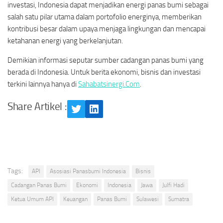
investasi, Indonesia dapat menjadikan energi panas bumi sebagai
salah satu pilar utama dalam portofolio energinya, memberikan
kontribusi besar dalam upaya menjaga lingkungan dan mencapai
ketahanan energi yang berkelanjutan.
Demikian informasi seputar sumber cadangan panas bumi yang
berada di Indonesia. Untuk berita ekonomi, bisnis dan investasi
terkini lainnya hanya di
Sahabatsinergi.Com
.
Share Artikel :
Twitter
LinkedIn
Tags:
API
Asosiasi Panasbumi Indonesia
Bisnis
Cadangan Panas Bumi
Ekonomi
Indonesia
Jawa
Julfi Hadi
Ketua Umum API
Keuangan
Panas Bumi
Sulawesi
Sumatra