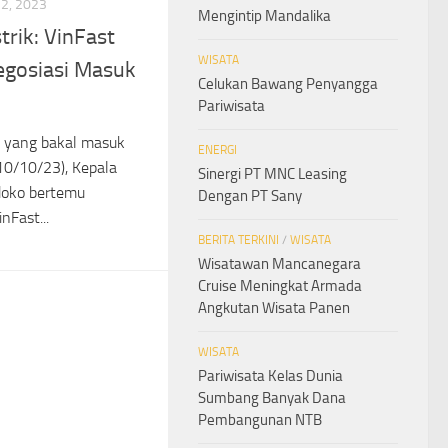
2, 2023
Mengintip Mandalika
trik: VinFast
WISATA
egosiasi Masuk
Celukan Bawang Penyangga
Pariwisata
ik yang bakal masuk
ENERGI
10/10/23), Kepala
Sinergi PT MNC Leasing
doko bertemu
Dengan PT Sany
nFast...
BERITA TERKINI
/
WISATA
Wisatawan Mancanegara
Cruise Meningkat Armada
Angkutan Wisata Panen
WISATA
Pariwisata Kelas Dunia
Sumbang Banyak Dana
Pembangunan NTB