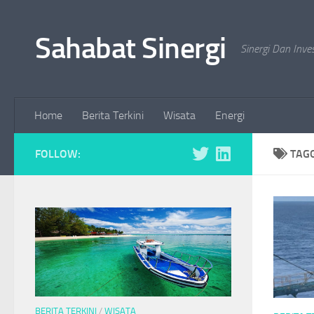
Skip to content
Sahabat Sinergi
Sinergi Dan Inve
Home
Berita Terkini
Wisata
Energi
FOLLOW:
TAG
BERITA TERKINI
/
WISATA