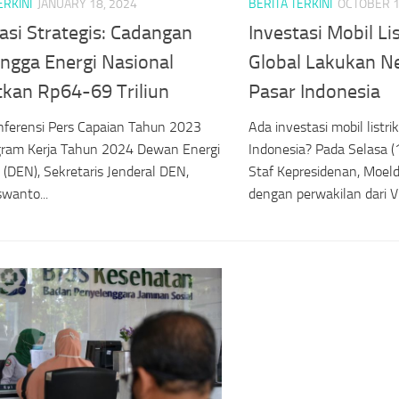
ERKINI
JANUARY 18, 2024
BERITA TERKINI
OCTOBER 1
asi Strategis: Cadangan
Investasi Mobil Lis
ngga Energi Nasional
Global Lakukan N
tkan Rp64-69 Triliun
Pasar Indonesia
nferensi Pers Capaian Tahun 2023
Ada investasi mobil listr
gram Kerja Tahun 2024 Dewan Energi
Indonesia? Pada Selasa (
 (DEN), Sekretaris Jenderal DEN,
Staf Kepresidenan, Moel
swanto...
dengan perwakilan dari Vi