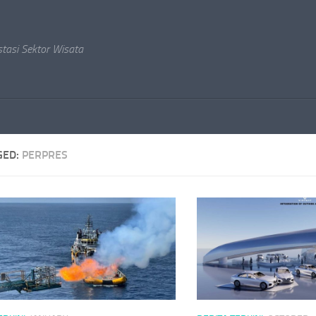
stasi Sektor Wisata
GED:
PERPRES