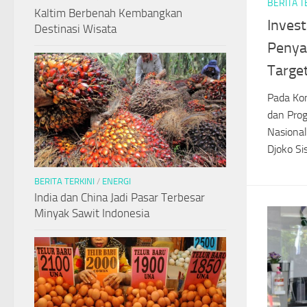
BERITA T
Kaltim Berbenah Kembangkan
Invest
Destinasi Wisata
Penya
Targe
Pada Ko
dan Pro
Nasional
Djoko Si
BERITA TERKINI
/
ENERGI
India dan China Jadi Pasar Terbesar
Minyak Sawit Indonesia