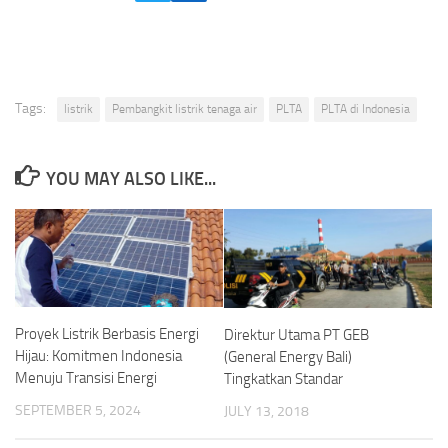
Tags:
listrik
Pembangkit listrik tenaga air
PLTA
PLTA di Indonesia
YOU MAY ALSO LIKE...
Proyek Listrik Berbasis Energi
Direktur Utama PT GEB
Hijau: Komitmen Indonesia
(General Energy Bali)
Menuju Transisi Energi
Tingkatkan Standar
SEPTEMBER 5, 2024
JULY 13, 2018