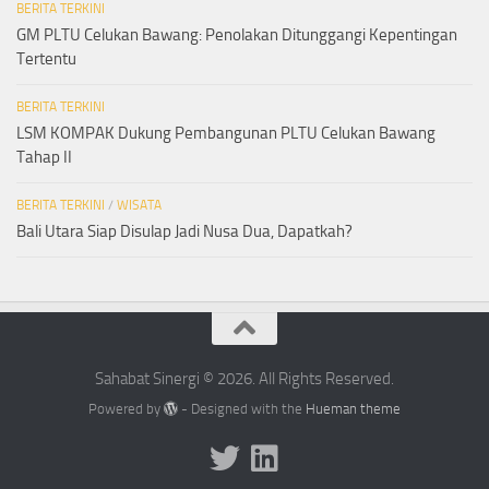
BERITA TERKINI
GM PLTU Celukan Bawang: Penolakan Ditunggangi Kepentingan
Tertentu
BERITA TERKINI
LSM KOMPAK Dukung Pembangunan PLTU Celukan Bawang
Tahap II
BERITA TERKINI
/
WISATA
Bali Utara Siap Disulap Jadi Nusa Dua, Dapatkah?
Sahabat Sinergi © 2026. All Rights Reserved.
Powered by
- Designed with the
Hueman theme