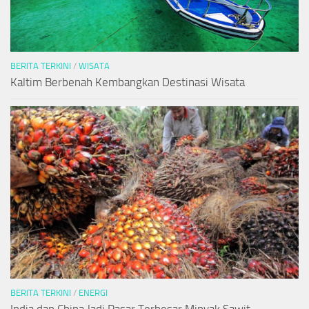
BERITA TERKINI
/
WISATA
Kaltim Berbenah Kembangkan Destinasi Wisata
BERITA TERKINI
/
ENERGI