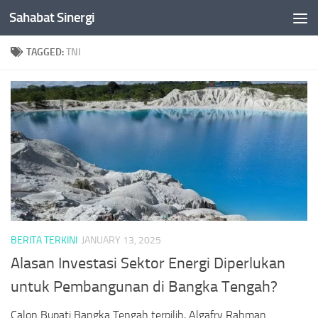
Sahabat Sinergi
Skip to content
TAGGED:
TNI
BERITA TERKINI
JANUARY 13, 2025
Alasan Investasi Sektor Energi Diperlukan
untuk Pembangunan di Bangka Tengah?
Calon Bupati Bangka Tengah terpilih, Algafry Rahman