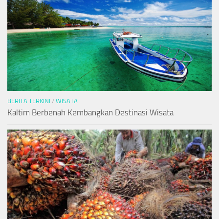
BERITA TERKINI
/
WISATA
Kaltim Berbenah Kembangkan Destinasi Wisata