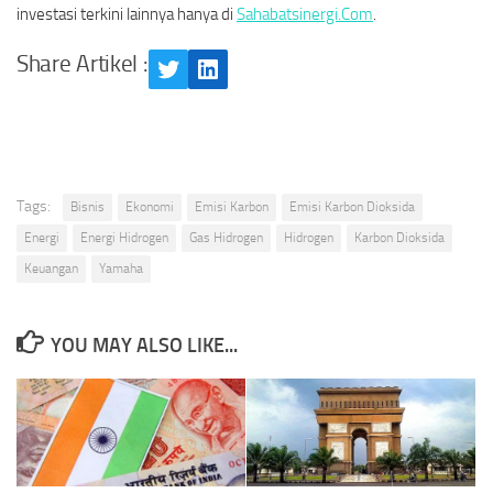
investasi terkini lainnya hanya di
Sahabatsinergi.Com
.
Share Artikel :
Twitter
LinkedIn
Tags:
Bisnis
Ekonomi
Emisi Karbon
Emisi Karbon Dioksida
Energi
Energi Hidrogen
Gas Hidrogen
Hidrogen
Karbon Dioksida
Keuangan
Yamaha
YOU MAY ALSO LIKE...