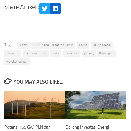
Share Artikel :
Twitter
LinkedIn
Tags:
Bisnis
CEO Riedel Research Group
China
David Riedel
Ekonomi
Ekonomi China
India
Investasi
Jepang
Keuangan
Perekonomian
YOU MAY ALSO LIKE...
Potensi 155 GW: PLN dan
Dorong Investasi Energi