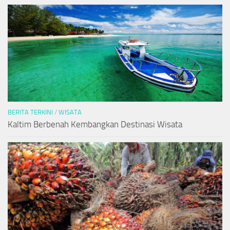
BERITA TERKINI
/
WISATA
Kaltim Berbenah Kembangkan Destinasi Wisata