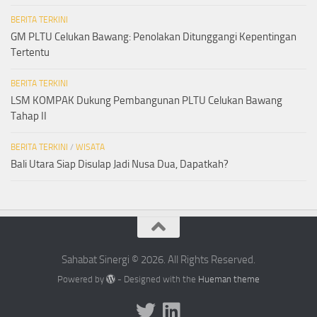
BERITA TERKINI
GM PLTU Celukan Bawang: Penolakan Ditunggangi Kepentingan
Tertentu
BERITA TERKINI
LSM KOMPAK Dukung Pembangunan PLTU Celukan Bawang
Tahap II
BERITA TERKINI
/
WISATA
Bali Utara Siap Disulap Jadi Nusa Dua, Dapatkah?
Sahabat Sinergi © 2026. All Rights Reserved.
Powered by
- Designed with the
Hueman theme