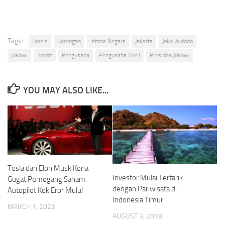
Tags:
Bisnis
Gorengan
Istana Negara
Jakarta
Joko Widodo
jokowi
Kredit
Pengusaha
Pengusaha Kecil
Presiden Jokowi
YOU MAY ALSO LIKE...
Tesla dan Elon Musk Kena
Investor Mulai Tertarik
Gugat Pemegang Saham:
dengan Pariwisata di
Autopilot Kok Eror Mulu!
Indonesia Timur
MARCH 1, 2023
AUGUST 3, 2018