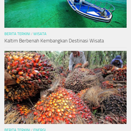
BERITA TERKINI
/
WISATA
Kaltim Berbenah Kembangkan Destinasi Wisata
BERITA TERKINI
/
ENERGI