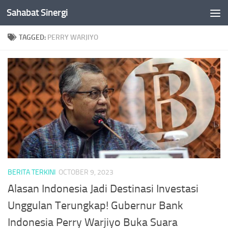
Sahabat Sinergi
Skip to content
TAGGED:
PERRY WARJIYO
BERITA TERKINI
OCTOBER 9, 2023
Alasan Indonesia Jadi Destinasi Investasi
Unggulan Terungkap! Gubernur Bank
Indonesia Perry Warjiyo Buka Suara