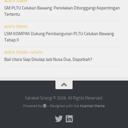
BERITA TERKINI
GM PLTU Celukan Bawang: Penolakan Ditunggangi Kepentingan
Tertentu
BERITA TERKINI
LSM KOMPAK Dukung Pembangunan PLTU Celukan Bawang
Tahap II
BERITA TERKINI
/
WISATA
Bali Utara Siap Disulap Jadi Nusa Dua, Dapatkah?
Sahabat Sinergi © 2026. All Rights Reserved.
Powered by
- Designed with the
Hueman theme