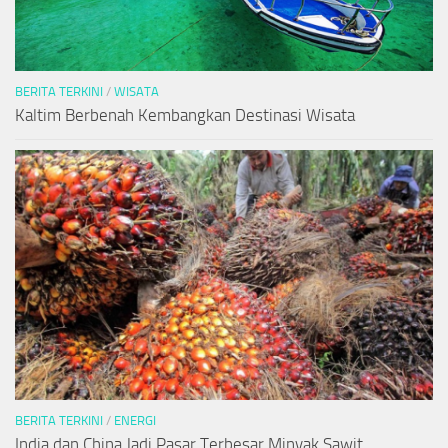
BERITA TERKINI
/
WISATA
Kaltim Berbenah Kembangkan Destinasi Wisata
BERITA TERKINI
/
ENERGI
India dan China Jadi Pasar Terbesar Minyak Sawit