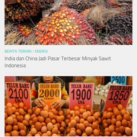
BERITA TERKINI
/
ENERGI
India dan China Jadi Pasar Terbesar Minyak Sawit
Indonesia