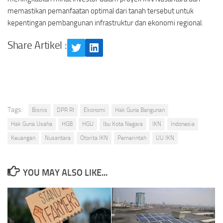
memastikan pemanfaatan optimal dari tanah tersebut untuk
kepentingan pembangunan infrastruktur dan ekonomi regional.
Share Artikel :
Twitter
LinkedIn
Tags:
Bisnis
DPR RI
Ekonomi
Hak Guna Bangunan
Hak Guna Usaha
HGB
HGU
Ibu Kota Negara
IKN
Indonesia
Keuangan
Nusantara
Otorita IKN
Pemerintah
UU IKN
YOU MAY ALSO LIKE...